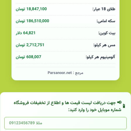
18,847,100 تومان
طلای 18 عیار:
186,510,000 تومان
سکه امامی:
64,821 دلار
بیت کوین:
2,712,751 تومان
مس هر کیلو:
608,007 تومان
آلومینیوم هر کیلو:
مرجع :
Parsanoor.net
📢 جهت دریافت لیست قیمت ها و اطلاع از تخفیفات فروشگاه
شماره موبایل خود را وارد کنید: