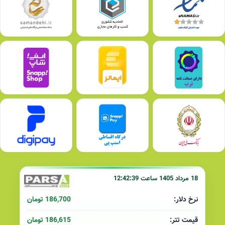
18 مرداد 1405 ساعت 12:42:39
186,700 تومان
نرخ دلار:
186,615 تومان
قیمت تتر: