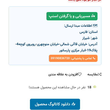
🛵 مسیریابی و یا گرفتن اسنپ
🗺️ اطلاعات مبدا ارسال:
استان:
فارس
شهر:
شیراز
آدرس:
خیابان قاآنی شمالی-خیابان منوچهری-روبروی کوچه4-
پلاک19-انبار مرکزی پارسانور
📞 تماس با پشتیبانی: 09190836720
مقایسه
افزودن به علاقه مندی
18
نفر در حال مشاهده این محصول هستند!
📥 دانلود کاتالوگ محصول