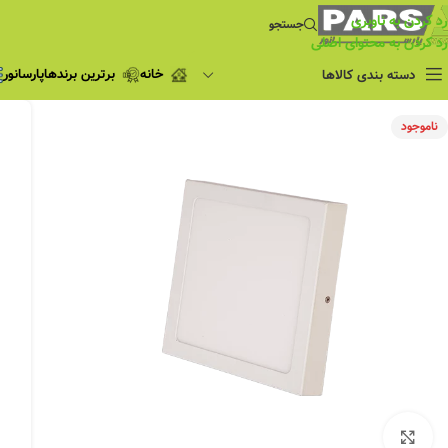
رد کردن به ناوبری
جستجو
رد کردن به محتوای اصلی
خانه
برترین برندها
پارسانور
دسته بندی کالاها
فروش ویژه
ناموجود
چراغ مطالعه
فروش ویژه
چراغ اضطراری و
شارژی
لامپ
ریسه شلنگی و لاین نوری
پروژکتور و نورافکن
چراغ
چراغ خطی
چراغ توکار
چراغ آویز
بزرگنمایی تصویر
چراغ استادیومی