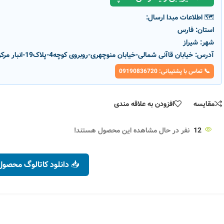
🗺️ اطلاعات مبدا ارسال:
استان:
فارس
شهر:
شیراز
آدرس:
خیابان قاآنی شمالی-خیابان منوچهری-روبروی کوچه4-پلاک19-انبار مرکزی پارسانور
📞 تماس با پشتیبانی: 09190836720
مقایسه
افزودن به علاقه مندی
-5%
-5%
12
نفر در حال مشاهده این محصول هستند!
ناموج
ناموج
ود
ود
📥 دانلود کاتالوگ محصول
ات دایره ای
چراغ سقفی روکار رونا 40 وات 30*30
مشکی پارس شعاع
مشکی پارس شعاع
رنگ نور
رنگ نور
افزودن به سبد خرید
افزودن به سبد خری