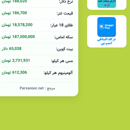
188,020 تومان
نرخ دلار:
186,700 تومان
قیمت تتر:
18,578,200 تومان
طلای 18 عیار:
187,500,000 تومان
سکه امامی:
65,038 دلار
بیت کوین:
2,731,931 تومان
مس هر کیلو:
612,306 تومان
آلومینیوم هر کیلو:
مرجع :
Parsanoor.net