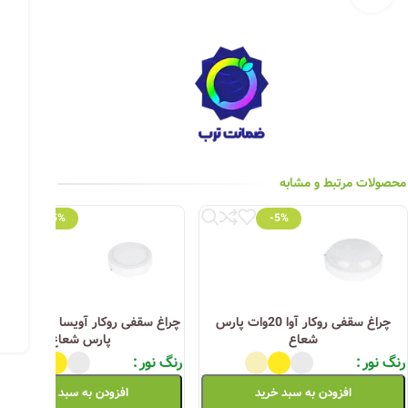
چراغ خیابانی
چراغ محوطه
چراغ سقفی (هالوژن)
چراغ تونلی-آسانسوری
چراغ جت لایت
محصولات مرتبط و مشابه
چراغ چشمی (پارکتی)
-5%
-5%
چراغ سقفی روکار آوا 20وات پارس
چراغ سقفی روکار آویسا ۱۲و
شعاع
پارس شعاع
رنگ نور
رنگ نور
افزودن به سبد خرید
افزودن به سبد خرید