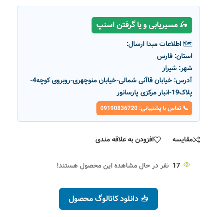
🛵 مسیریابی و یا گرفتن اسنپ
🗺️ اطلاعات مبدا ارسال:
استان:
فارس
شهر:
شیراز
آدرس:
خیابان قاآنی شمالی-خیابان منوچهری-روبروی کوچه4-
پلاک19-انبار مرکزی پارسانور
📞 تماس با پشتیبانی: 09190836720
مقایسه
افزودن به علاقه مندی
17
نفر در حال مشاهده این محصول هستند!
📥 دانلود کاتالوگ محصول