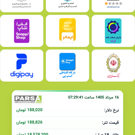
16 مرداد 1405 ساعت 07:29:41
188,020 تومان
نرخ دلار:
188,826 تومان
قیمت تتر:
18,578,200 تومان