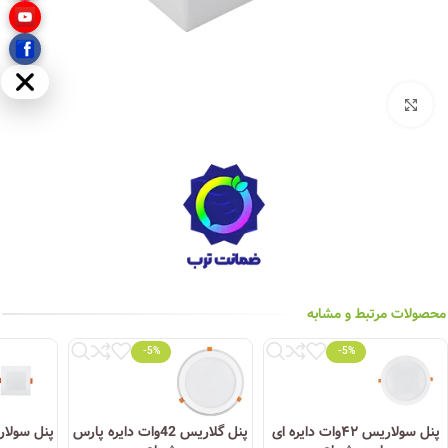
مخفی
بزرگنمایی تصویر
محصولات مرتبط و مشابه
-5%
-5%
پنل سولاریس ۴۲وات دایره ای
پنل گلاریس 42وات دایره پارس