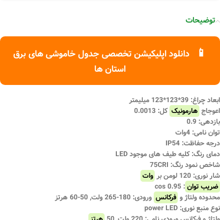
توضیحات
📱
دانلود اپلیکیشن تخصصی جدول خاموشی های برق
استان ها
ابعاد چراغ: 39*123*123 میلیمتر
اعوجاج
هارمونیک
کل: 0.0013
بازدهی: 0.9
توان نامی: 4وات
درجه حفاظت: IP54
دمای رنگ: کلیه طیف های موجود LED
شاخص نمود رنگ: 75CRI
شار نوری: 120 لومن بر
وات
ضریب توان
: 0.95 cos
محدوده ولتاژ و
فرکانس
ورودی: 180-265 ولت, 50-60 هرتز
نوع منبع نوری: power LED
ولتاژ و فرکانس ورودی نامی: 220 ولت, 50
هرتز