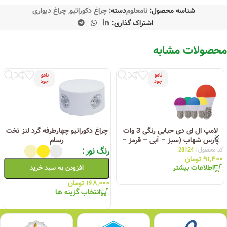
شناسه محصول:
نامعلوم
دسته:
چراغ دکوراتیو
,
چراغ دیواری
اشتراک گذاری:
محصولات مشابه
نامو
نامو
جود
جود
لامپ ال ای دی حبابی رنگی 3 وات
چراغ دکوراتیو چهارطرفه گرد لنز تخت
پارس شهاب (سبز – آبی – قرمز –
رسام
زرد – بنفش)
رنگ نور
کد محصول :
28124
۹۱,۴۰۰
تومان
اطلاعات بیشتر
افزودن به سبد خرید
۱۶۸,۰۰۰
تومان
انتخاب گزینه ها