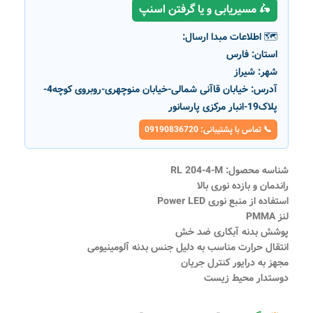
🛵 مسیریابی و یا گرفتن اسنپ
🗺️ اطلاعات مبدا ارسال:
استان:
فارس
شهر:
شیراز
آدرس:
خیابان قاآنی شمالی-خیابان منوچهری-روبروی کوچه4-
پلاک19-انبار مرکزی پارسانور
📞 تماس با پشتیبانی: 09190836720
شناسه محصول: RL 204-4-M
راندمان و بازده نوری بالا
استفاده از منبع نوری Power LED
لنز PMMA
پوشش بدنه آبکاری ضد خش
انتقال حرارت مناسب به دلیل جنس بدنه آلومینیومی
مجهز به درایور کنترل جریان
دوستدار محیط زیست