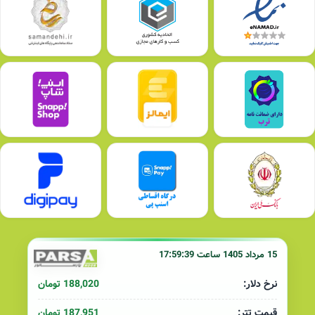
15 مرداد 1405 ساعت 17:59:39
188,020 تومان
نرخ دلار:
187,951 تومان
قیمت تتر: