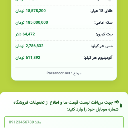
18,578,200 تومان
طلای 18 عیار:
185,000,000 تومان
سکه امامی:
64,472 دلار
بیت کوین:
2,786,832 تومان
مس هر کیلو:
611,892 تومان
آلومینیوم هر کیلو:
مرجع :
Parsanoor.net
📢 جهت دریافت لیست قیمت ها و اطلاع از تخفیفات فروشگاه
شماره موبایل خود را وارد کنید: