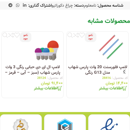
شناسه محصول:
نامعلوم
دسته:
چراغ دکوراتیو
اشتراک گذاری:
محصولات مشابه
نامو
نامو
جود
جود
لامپ فلورسنت 20 وات پارس شهاب
لامپ ال ای دی حبابی رنگی 3 وات
مدل G13 رنگی
پارس شهاب (سبز – آبی – قرمز –
زرد – بنفش)
کد محصول :
28416
کد محصول :
28124
۱۴,۴۰۰
تومان
۹۱,۴۰۰
تومان
اطلاعات بیشتر
اطلاعات بیشتر