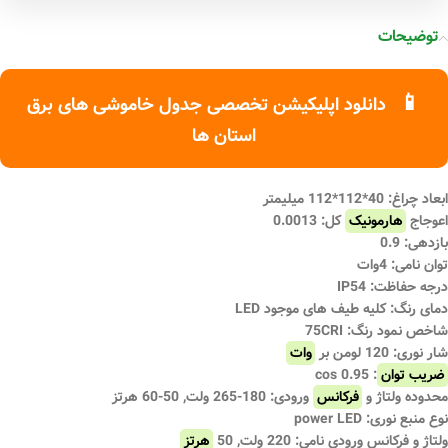
توضیحات
📱
دانلود اپلیکیشن تخصصی جدول خاموشی های برق
استان ها
ابعاد چراغ: 40*112*112 میلیمتر
اعوجاج
هارمونیک
کل: 0.0013
بازدهی: 0.9
توان نامی: 4وات
درجه حفاظت: IP54
دمای رنگ: کلیه طیف های موجود LED
شاخص نمود رنگ: 75CRI
شار نوری: 120 لومن بر
وات
ضریب توان
: 0.95 cos
محدوده ولتاژ و
فرکانس
ورودی: 180-265 ولت, 50-60 هرتز
نوع منبع نوری: power LED
ولتاژ و فرکانس ورودی نامی: 220 ولت, 50
هرتز