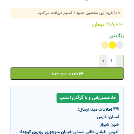
⭐ با خرید این محصول حدود
1
امتیاز دریافت می‌کنید.
۱۶۸,۰۰۰
تومان
رنگ نور
+
-
افزودن به سبد خرید
🛵 مسیریابی و یا گرفتن اسنپ
🗺️ اطلاعات مبدا ارسال:
استان:
فارس
شهر:
شیراز
آدرس:
خیابان قاآنی شمالی-خیابان منوچهری-روبروی کوچه4-