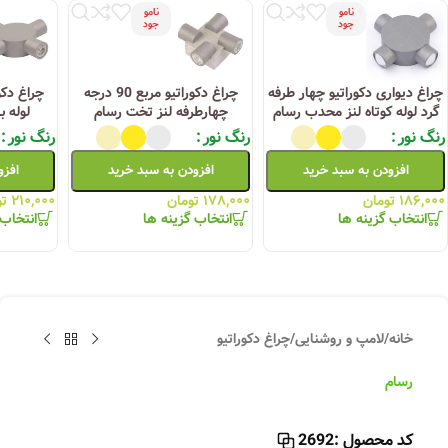
نامو
نامو
جود
جود
چراغ دیواری دکوراتیو چهار طرفه
چراغ دکوراتیو مربع 90 درجه
چراغ دکو
گرد لوله کوتاه لنز محدب رسام
چهارطرفه لنز تخت رسام
لوله ب
رنگ نور
رنگ نور
رنگ نور
افزودن به سبد خرید
افزودن به سبد خرید
افزو
۱۸۶,۰۰۰
تومان
۱۷۸,۰۰۰
تومان
۲۱۰,۰۰۰
تو
انتخاب گزینه ها
انتخاب گزینه ها
انتخاب 
خانه
/
لامپ و روشنایی
/
چراغ دکوراتیو
رسام
کد محصول :
2692