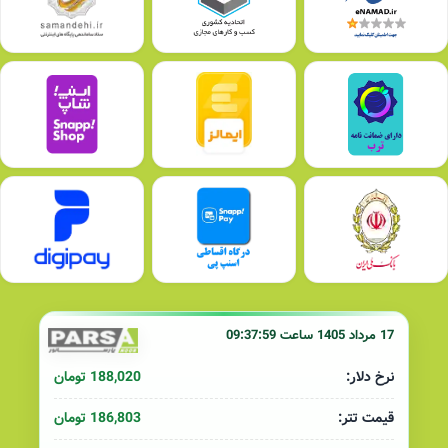
17 مرداد 1405 ساعت 09:37:59
188,020 تومان
نرخ دلار:
186,803 تومان
قیمت تتر: