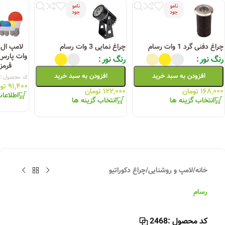
نامو
نامو
جود
جود
چراغ دفنی گرد 1 وات رسام
چراغ نمایی 3 وات رسام
وات پارس
رنگ نور
رنگ نور
قرمز
افزودن به سبد خرید
افزودن به سبد خرید
کد محصول :
۹۱,۴۰۰
تو
۱۶۸,۰۰۰
تومان
۱۲۲,۰۰۰
تومان
اطلاعا
انتخاب گزینه ها
انتخاب گزینه ها
خانه
/
لامپ و روشنایی
/
چراغ دکوراتیو
رسام
کد محصول :
2468