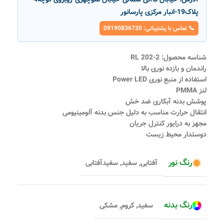
پلاک19-انبار مرکزی پارسانور
📞 تماس با پشتیبانی: 09190836720
شناسه محصول: RL 202-2
راندمان و بازده نوری بالا
استفاده از منبع نوری Power LED
لنز PMMA
پوشش بدنه آبکاری ضد خش
انتقال حرارت مناسب به دلیل جنس بدنه آلومینیومی
مجهز به درایور کنترل جریان
دوستدار محیط زیست
رنگ نور
آفتابی
,
سفید
,
سفیدآفتابی
رنگ بدنه
سفید
,
کروم
,
مشکی