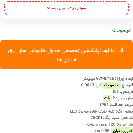
نمودار در دسترس نیست!
توضیحات
📱
دانلود اپلیکیشن تخصصی جدول خاموشی های برق
استان ها
ابعاد چراغ: 26*40*92 میلیمتر
اعوجاج
هارمونیک
کل: 0.0013
بازدهی: 0.9
توان نامی: 2
وات
درجه حفاظت: IP54
دمای رنگ: کلیه طیف های موجود LED
شاخص نمود رنگ: 75CRI
شار نوری: 120 لومن بر وات
ضریب توان
: 0.95 cos