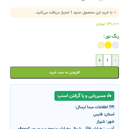
⭐ با خرید این محصول حدود
1
امتیاز دریافت می‌کنید.
۱۴۱,۰۰۰
تومان
رنگ نور
+
-
افزودن به سبد خرید
🛵 مسیریابی و یا گرفتن اسنپ
🗺️ اطلاعات مبدا ارسال:
استان:
فارس
شهر:
شیراز
آدرس:
خیابان قاآنی شمالی-خیابان منوچهری-روبروی کوچه4-