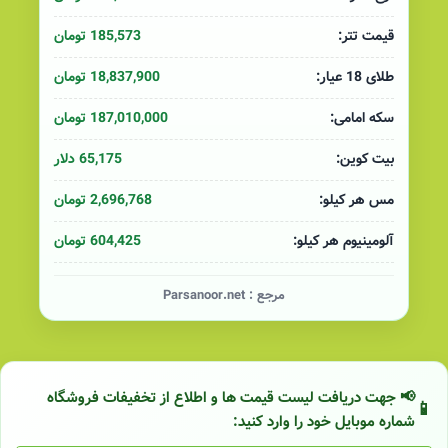
185,573 تومان
قیمت تتر:
18,837,900 تومان
طلای 18 عیار:
187,010,000 تومان
سکه امامی:
65,175 دلار
بیت کوین:
2,696,768 تومان
مس هر کیلو:
604,425 تومان
آلومینیوم هر کیلو:
مرجع :
Parsanoor.net
📢 جهت دریافت لیست قیمت ها و اطلاع از تخفیفات فروشگاه
شماره موبایل خود را وارد کنید: