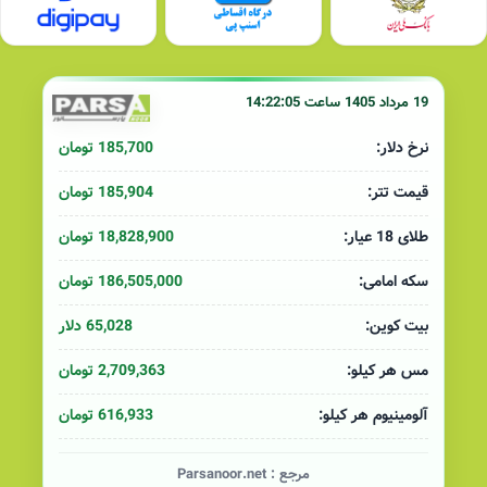
19 مرداد 1405 ساعت 14:22:05
185,700 تومان
نرخ دلار:
185,904 تومان
قیمت تتر:
18,828,900 تومان
طلای 18 عیار:
186,505,000 تومان
سکه امامی:
65,028 دلار
بیت کوین:
2,709,363 تومان
مس هر کیلو:
616,933 تومان
آلومینیوم هر کیلو:
مرجع :
Parsanoor.net