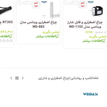
نامو
نامو
جود
جود
چراغ اضطراری و قابل شارژ
چراغ اضطراری ویداسی مدل
393
ویداسی مدل WD-1102
WD-883
تماس بگیرید
,۷۴۸,۳۰۰
کد محصول :
23106
اطلاعات بیشتر
اطلاعا
تماس بگیرید
اطلاعات بیشتر
خانه
/
لامپ و روشنایی
/
چراغ اضطراری و شارژی