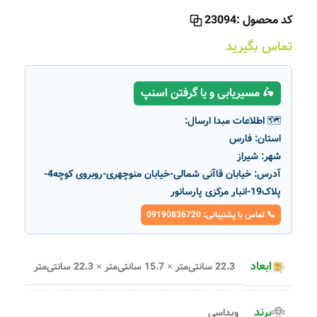
کد محصول :
23094
تماس بگیرید
🛵 مسیریابی و یا گرفتن اسنپ
🗺️ اطلاعات مبدا ارسال:
استان:
فارس
شهر:
شیراز
آدرس:
خیابان قاآنی شمالی-خیابان منوچهری-روبروی کوچه4-
پلاک19-انبار مرکزی پارسانور
📞 تماس با پشتیبانی: 09190836720
ابعاد
22.3 سانتی‌متر × 15.7 سانتی‌متر × 22.3 سانتی‌متر
برند
ویداسی