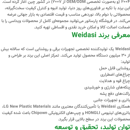
۲۰۰۴ (و به‌صورت تخصصی OEM/ODM از ۲۰۰۷) در کشور چین آغاز کرده است.
این برند با تکیه بر فناوری‌های روز دنیا، تولید انبوه و کنترل کیفیت سخت‌گیرانه،
محصولاتی با
دوام بالا، نوردهی مناسب و قیمت اقتصادی
به بازار جهانی عرضه
می‌کند. در فروشگاه
پارسانور
می‌توانید مجموعه‌ای کامل از محصولات ویداسی را با
ضمانت اصالت کالا
و امکان
خرید نقدی و اقساطی
تهیه کنید.
معرفی برند Weidasi
Weidasi یک تولیدکننده تخصصی تجهیزات برقی و روشنایی است که سالانه بیش
از
۳۰ میلیون دستگاه
محصول تولید می‌کند. تمرکز اصلی این برند بر طراحی و
تولید:
روشنایی قابل حمل
چراغ‌های اضطراری
چراغ قوه و هدلایت
پنکه‌های شارژی و خورشیدی
راکت‌های دفع پشه
باتری و تجهیزات جانبی
همکاری Weidasi با تأمین‌کنندگان معتبری مانند
LG New Plastic Materials،
باتری‌های لیتیومی HONGLI و چیپ‌های الکترونیکی Chipown
باعث شده کیفیت
محصولات این برند در سطح بالایی قرار بگیرد.
توان تولید، تحقیق و توسعه