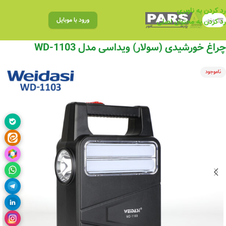
رد کردن به ناوبری
منو
ورود با موبایل
رد کردن به محتوای اصلی
چراغ خورشیدی (سولار) ویداسی مدل WD-1103
ناموجود