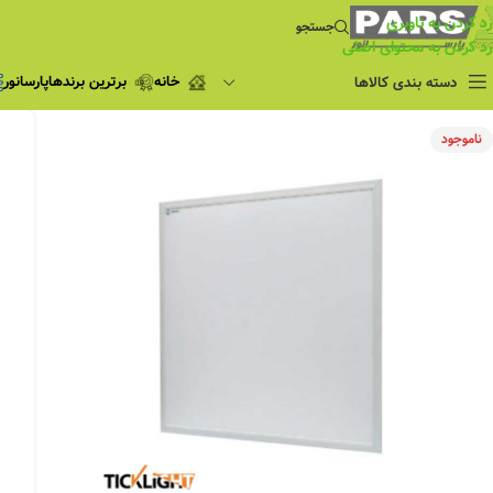
رد کردن به ناوبری
جستجو
رد کردن به محتوای اصلی
خانه
برترین برندها
پارسانور
دسته بندی کالاها
فروش ویژه
ناموجود
چراغ مطالعه
فروش ویژه
چراغ اضطراری و
شارژی
لامپ
ریسه شلنگی و لاین نوری
پروژکتور و نورافکن
چراغ
چراغ خطی
چراغ توکار
چراغ آویز
چراغ استادیومی