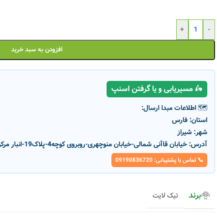
+
-
افزودن به سبد خرید
🛵 مسیریابی و یا گرفتن اسنپ
🗺️ اطلاعات مبدا ارسال:
استان:
فارس
شهر:
شیراز
آدرس:
خیابان قاآنی شمالی-خیابان منوچهری-روبروی کوچه4-پلاک19-انبار مرکزی پارسانور
📞 تماس با پشتیبانی: 09190836720
برند
تیک لایت