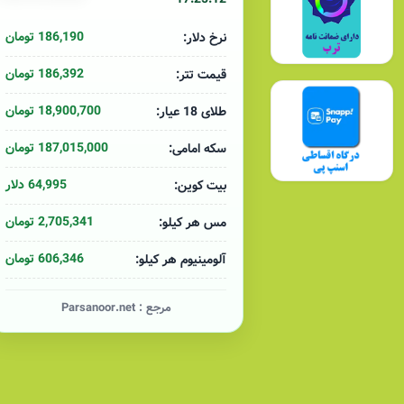
186,190 تومان
نرخ دلار:
186,392 تومان
قیمت تتر:
18,900,700 تومان
طلای 18 عیار:
187,015,000 تومان
سکه امامی:
64,995 دلار
بیت کوین:
2,705,341 تومان
مس هر کیلو:
606,346 تومان
آلومینیوم هر کیلو:
مرجع :
Parsanoor.net