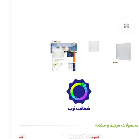
چراغ خیابانی
چراغ محوطه
بزرگنمایی تصویر
چراغ سقفی (هالوژن)
چراغ تونلی-آسانسوری
چراغ جت لایت
چراغ چشمی (پارکتی)
محصولات مرتبط و مشابه
ناموج
ناموج