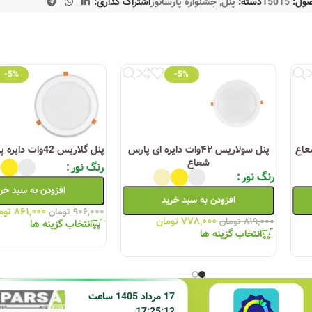
صول:
15015
دسته:
پنل
,
جشنواره پارسانور
اشتراک گذاری:
ی‌برند و با نور یکنواخت و بدون خیرگی، مناسب برای فضاهای داخلی نظیر منازل و ساختمان‌های تج
-5%
-5%
ه با ارائه محصولات اصلی، کیفیت بالای محصولات را تضمین کرده و خدمات پس از فر
ها، چراغ‌های توکار، چراغ‌های خطی و پنل‌های سقفی استفاده کنید.
دانلود لیست محصولات
س شعاع
پنل سولاریس ۴۲وات دایره ای پارس
پنل گلاریس 42وات دایره پارس شعاع
شعاع
رنگ نور
رنگ نور
افزودن به سبد خر
افزودن به سبد خرید
۸۶۱,۰۰۰
توم
۹۰۶,۰۰۰
تومان
۷۷۸,۰۰۰
تومان
۸۱۹,۰۰۰
تومان
انتخاب گزینه ها
انتخاب گزینه ها
17 مرداد 1405 ساعت
17:25:12