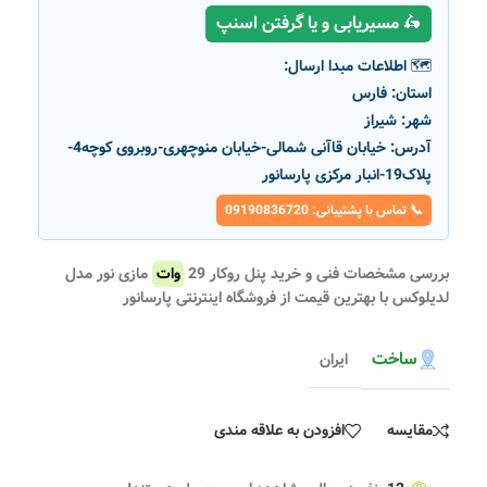
🛵 مسیریابی و یا گرفتن اسنپ
🗺️ اطلاعات مبدا ارسال:
استان:
فارس
شهر:
شیراز
آدرس:
خیابان قاآنی شمالی-خیابان منوچهری-روبروی کوچه4-
پلاک19-انبار مرکزی پارسانور
📞 تماس با پشتیبانی: 09190836720
بررسی مشخصات فنی و خرید پنل روکار 29
وات
مازی نور مدل
لدیلوکس با بهترین قیمت از فروشگاه اینترنتی پارسانور
ساخت
ایران
مقایسه
افزودن به علاقه مندی