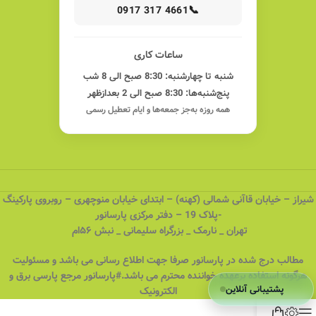
📞
0917 317 4661
ساعات کاری
شنبه تا چهارشنبه: 8:30 صبح الی 8 شب
پنج‌شنبه‌ها: 8:30 صبح الی 2 بعدازظهر
همه روزه به‌جز جمعه‌ها و ایام تعطیل رسمی
شیراز – خیابان قاآنی شمالی (کهنه) – ابتدای خیابان منوچهری – روبروی پارکینگ
-پلاک 19 – دفتر مرکزی پارسانور
تهران _ نارمک _ بزرگراه سلیمانی _ نبش ۵۶ام
مطالب درج شده در پارسانور صرفا جهت اطلاع رسانی می باشد و مسئولیت
هرگونه استفاده برعهده خواننده محترم می باشد.#پارسانور مرجع پارسی برق و
پشتیبانی آنلاین
الکترونیک