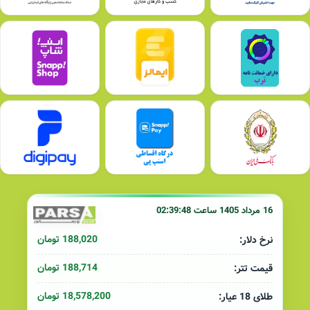
16 مرداد 1405 ساعت 02:39:48
188,020 تومان
نرخ دلار:
188,714 تومان
قیمت تتر:
18,578,200 تومان
طلای 18 عیار: