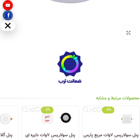
مخفی
بزرگنمایی تصویر
محصولات مرتبط و مشابه
-5%
-5%
نامو
جود
پنل سولاریس ۷وات مربع پارس
پنل سولاریس ۷وات دایره ای