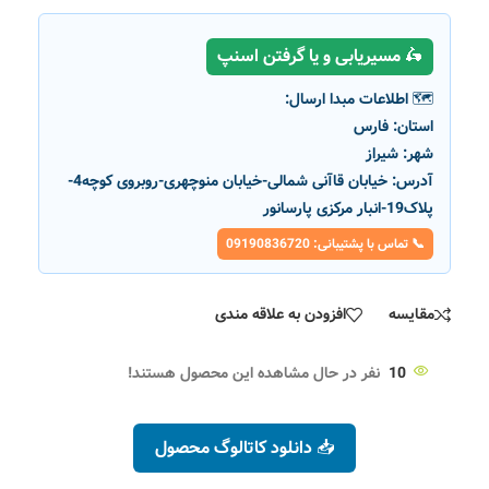
🛵 مسیریابی و یا گرفتن اسنپ
🗺️ اطلاعات مبدا ارسال:
استان:
فارس
شهر:
شیراز
آدرس:
خیابان قاآنی شمالی-خیابان منوچهری-روبروی کوچه4-
پلاک19-انبار مرکزی پارسانور
📞 تماس با پشتیبانی: 09190836720
مقایسه
افزودن به علاقه مندی
10
نفر در حال مشاهده این محصول هستند!
📥 دانلود کاتالوگ محصول