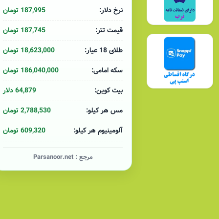
187,995 تومان
نرخ دلار:
187,745 تومان
قیمت تتر:
18,623,000 تومان
طلای 18 عیار:
186,040,000 تومان
سکه امامی:
64,879 دلار
بیت کوین:
2,788,530 تومان
مس هر کیلو:
609,320 تومان
آلومینیوم هر کیلو:
مرجع :
Parsanoor.net