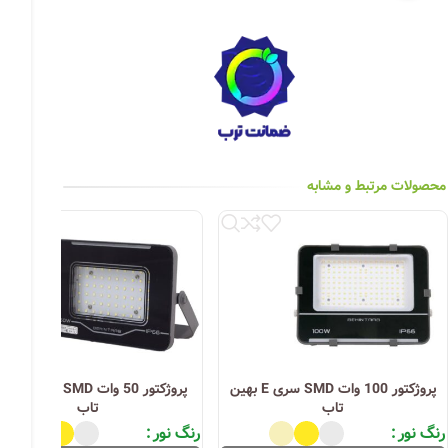
چراغ خیابانی
چراغ محوطه
چراغ سقفی (هالوژن)
چراغ تونلی-آسانسوری
چراغ جت لایت
محصولات مرتبط و مشابه
چراغ چشمی (پارکتی)
پروژکتور 100 وات SMD سری E بهین
پروژکتور 50 وات SMD
تاب
تاب
رنگ نور
رنگ نور