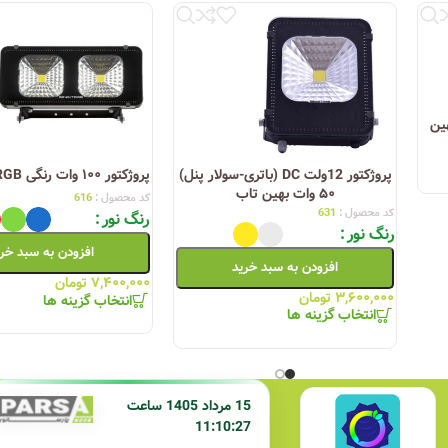
ات COB سری D بهین
پروژکتور 12ولت DC (باتری-سولار پنل)
پروژکتور ۱۰۰ وات رنگی RGB بهین تاب
۵۰ وات بهین تاب
کد محصول :
616
کد محصول :
631
رنگ نور
رنگ نور
افزودن به سبد خر
افزودن به سبد خرید
۷,۴۰۰,۰۰۰
تومان
۳,۶۰۰,۰۰۰
تومان
انتخاب گزینه ها
انتخاب گزینه ها
15 مرداد 1405 ساعت
11:10:27