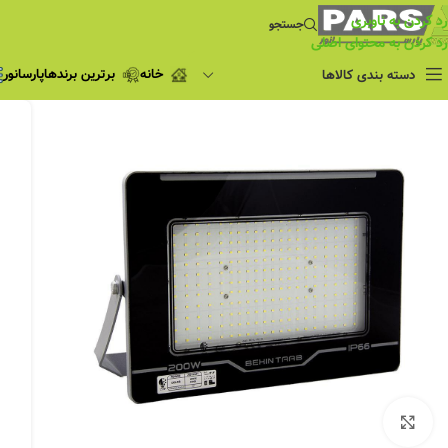
رد کردن به ناوبری
جستجو
رد کردن به محتوای اصلی
خانه
برترین برندها
پارسانور
دسته بندی کالاها
فروش ویژه
چراغ مطالعه
فروش ویژه
چراغ اضطراری و
شارژی
لامپ
ریسه شلنگی و لاین نوری
پروژکتور و نورافکن
چراغ
چراغ خطی
چراغ توکار
چراغ آویز
بزرگنمایی تصویر
چراغ استادیومی