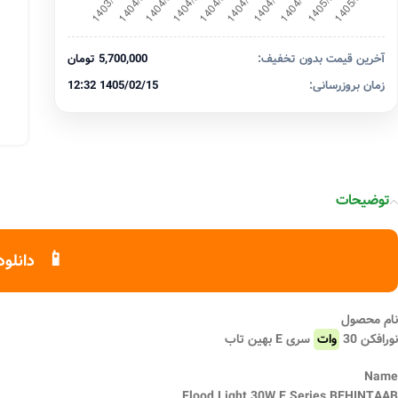
آخرین قیمت بدون تخفیف:
5,700,000 تومان
زمان بروزرسانی:
1405/02/15 12:32
توضیحات
📱
دانلود
نام محصول
نورافکن 30
وات
سری E بهین تاب
Name
Flood Light 30W E Series BEHINTAAB