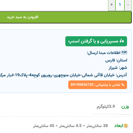
+
-
افزودن به سبد خرید
🛵 مسیریابی و یا گرفتن اسنپ
🗺️ اطلاعات مبدا ارسال:
استان:
فارس
شهر:
شیراز
آدرس:
خیابان قاآنی شمالی-خیابان منوچهری-روبروی کوچه4-پلاک19-انبار مرکزی پارسانور
📞 تماس با پشتیبانی: 09190836720
وزن
3.9کیلوگرم
 سری E بهین
پروژکتور200 وات SMD سری E بهین
تاب
تاب
ابعاد
38 سانتی‌متر × 4.5 سانتی‌متر × 45 سانتی‌متر
رنگ نور
کد محصول :
16016