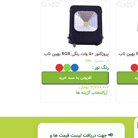
پروژکتور ۶۰ وات سری C بهین تاب
اطلاعات بیشتر
پروژکتور ۵۰ وات رنگی RGB بهین تاب
کد محصول :
596
رنگ نور
ید
افزودن به سبد خرید
۳,۷۰۰,۰۰۰
تومان
انتخاب گزینه ها
📢 جهت دریافت لیست قیمت ها و