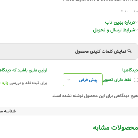
توان حقیقی
30 وات
درباره بهین تاب
شرایط ارسال و تحویل
شار نوری اسمی
3300Lm
🔍 نمایش کلمات کلیدی محصول
ولتاژ ورودی
180-260V
دیدگاهها
اولین نفری باشید که دیدگاهی را ارسال می
ضریب توان
PF
0/55
فقط دارای تصویر
برای ثبت نقد و بررسی
وارد 
جریان ورودی
هیچ دیدگاهی برای این محصول نوشته نشده است.
0.23A@230V
فرکانس
کاری
شناسه م
50Hz
محصولات مشابه
بهره نوری lm/watt
110