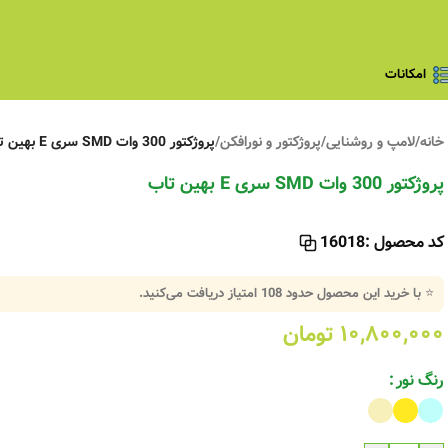
امکانات
خانه
/
لامپ و روشنایی
/
پروژکتور و نورافکن
/
پروژکتور 300 وات SMD سری E بهین تاب
پروژکتور 300 وات SMD سری E بهین تاب
کد محصول :
16018
⭐ با خرید این محصول حدود
108
امتیاز دریافت می‌کنید.
۱۰,۸۰۰,۰۰۰
تومان
رنگ نور