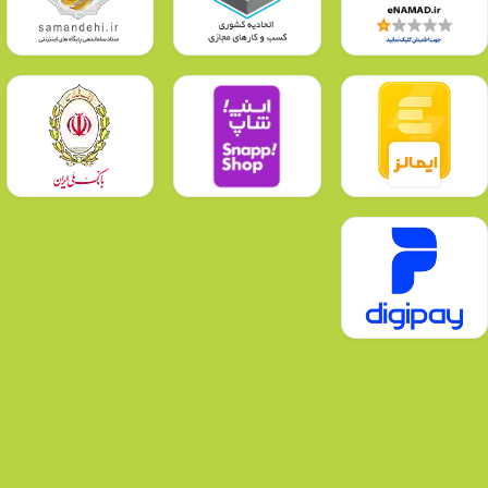
زاویه چرخش دسته فولادی
270 درجه
مشخصات پیچ ، واشر و دسته
گالوانیزه
درجه حفاظت در برابر عوامل محیطی
IP66
ضریب شارژنوری در 1000 ساعت
98%
مناسب برای استفاده روی برجک هایی با ارتفاع
4 متر
ابعاد (میلیمتر)
30 * 108 * 155
وزن محصول
3900gr