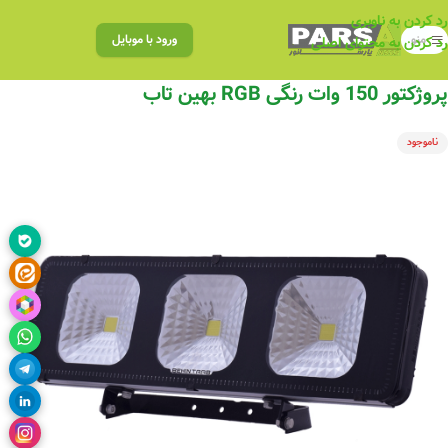
رد کردن به ناوبری
منو
ورود با موبایل
رد کردن به محتوای اصلی
پروژکتور 150 وات رنگی RGB بهین تاب
ناموجود