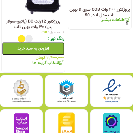
پروژکتور ۲۰۰ وات COB سری D بهین
تاب مدل 4 در 50
اطلاعات بیشتر
پروژکتور 12ولت DC (باتری-سولار
پنل) ۳۰ وات بهین تاب
کد محصول :
628
رنگ نور
افزودن به سبد خرید
۳,۴۰۰,۰۰۰
تومان
انتخاب گزینه ها