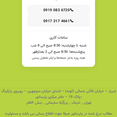
📞
0919 083 6720
📞
0917 317 4661
ساعات کاری
شنبه تا چهارشنبه: 8:30 صبح الی 8 شب
پنج‌شنبه‌ها: 8:30 صبح الی 2 بعدازظهر
همه روزه به‌جز جمعه‌ها و ایام تعطیل رسمی
شیراز – خیابان قاآنی شمالی (کهنه) – ابتدای خیابان منوچهری – روبروی پارکینگ
-پلاک 19 – دفتر مرکزی پارسانور
تهران _ نارمک _ بزرگراه سلیمانی _ نبش ۵۶ام
مطالب درج شده در پارسانور صرفا جهت اطلاع رسانی می باشد و مسئولیت