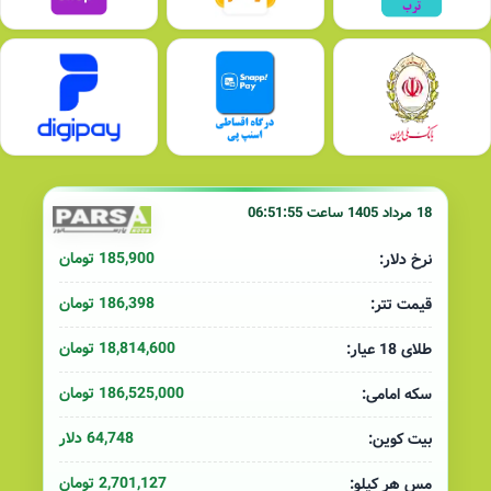
18 مرداد 1405 ساعت 06:51:55
185,900 تومان
نرخ دلار:
186,398 تومان
قیمت تتر:
18,814,600 تومان
طلای 18 عیار:
186,525,000 تومان
سکه امامی:
64,748 دلار
بیت کوین:
2,701,127 تومان
مس هر کیلو: