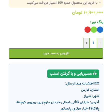
⭐ با خرید این محصول حدود
109
امتیاز دریافت می‌کنید.
۱۰,۹۰۰,۰۰۰
تومان
رنگ نور
+
-
افزودن به سبد خرید
🛵 مسیریابی و یا گرفتن اسنپ
🗺️ اطلاعات مبدا ارسال:
استان:
فارس
شهر:
شیراز
آدرس:
خیابان قاآنی شمالی-خیابان منوچهری-روبروی کوچه4-
پلاک19-انبار مرکزی پارسانور