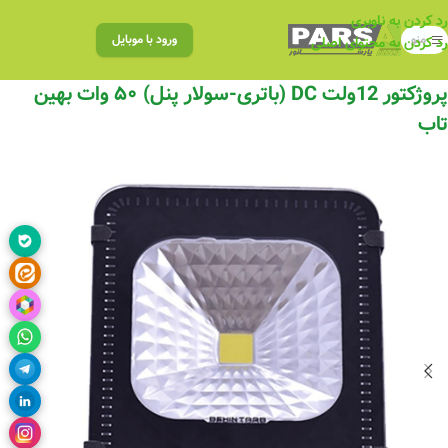
رد کردن به ناوبری
منو
ورود با موبایل
رد کردن به محتوای اصلی
پروژکتور 12ولت DC (باتری-سولار پنل) ۵۰ وات بهین
تاب