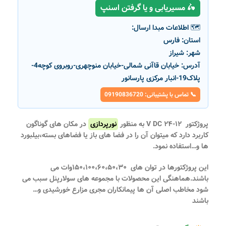
🛵 مسیریابی و یا گرفتن اسنپ
🗺️ اطلاعات مبدا ارسال:
استان:
فارس
شهر:
شیراز
آدرس:
خیابان قاآنی شمالی-خیابان منوچهری-روبروی کوچه4-
پلاک19-انبار مرکزی پارسانور
📞 تماس با پشتیبانی: 09190836720
پروژکتور ۱۲-۲۴ V DC به منظور
نورپردازی
در مکان های گوناگون
کاربرد دارد که میتوان آن را در فضا های باز یا فضاهای بسته،بیلبورد
ها و…استفاده نمود.
این پروژکتورها در توان های ۱۵۰،۱۰۰،۶۰،۵۰،۳۰وات می
باشند.هماهنگی این محصولات با مجموعه های سولارپنل سبب می
شود مخاطب اصلی آن ها پیمانکاران مجری مزارع خورشیدی و…
باشند