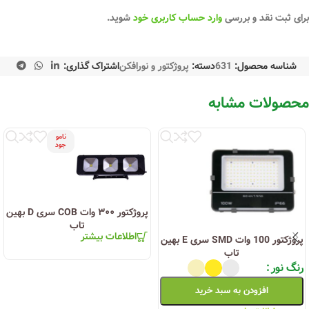
برای ثبت نقد و بررسی
وارد حساب کاربری خود
شوید.
شناسه محصول:
631
دسته:
پروژکتور و نورافکن
اشتراک گذاری:
محصولات مشابه
نامو
جود
پروژکتور ۳۰۰ وات COB سری D بهین
تاب
اطلاعات بیشتر
پروژکتور 100 وات SMD سری E بهین
تاب
رنگ نور
افزودن به سبد خرید