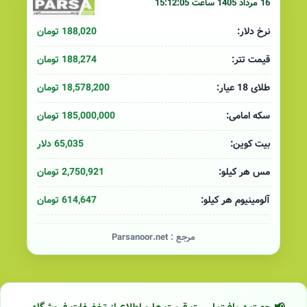
16 مرداد 1405 ساعت 15:12:05
188,020 تومان
نرخ دلار:
188,274 تومان
قیمت تتر:
18,578,200 تومان
طلای 18 عیار:
185,000,000 تومان
سکه امامی:
65,035 دلار
بیت کوین:
2,750,921 تومان
مس هر کیلو:
614,647 تومان
آلومینیوم هر کیلو:
مرجع :
Parsanoor.net