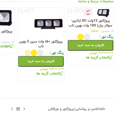
محصولات مرتبط و مشابه
نامو
جود
پروژکتور 12ولت DC (باتری-
سولار پنل) 100 وات بهین تاب
کد محصول :
16032
رنگ نور
پروژکتور ۱۵۰ وات سری C بهین
کد محصول :
افزودن به سبد خرید
اطلاعا
تاب
رنگ نور
۷,۲۰۰,۰۰۰
تومان
انتخاب گزینه ها
افزودن به سبد خرید
۹,۴۰۰,۰۰۰
تومان
انتخاب گزینه ها
خانه
/
لامپ و روشنایی
/
پروژکتور و نورافکن