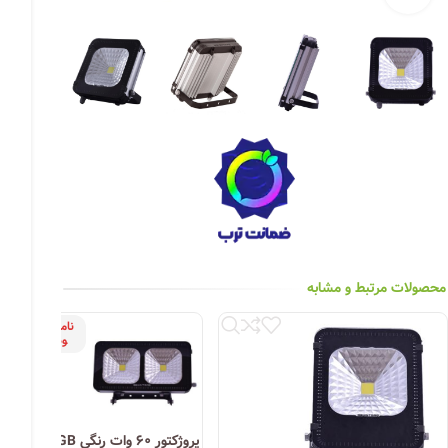
چراغ خیابانی
چراغ محوطه
چراغ سقفی (هالوژن)
چراغ تونلی-آسانسوری
چراغ جت لایت
چراغ چشمی (پارکتی)
محصولات مرتبط و مشابه
ناموج
ود
پروژکتور ۶۰ وات رنگی RGB بهین تاب