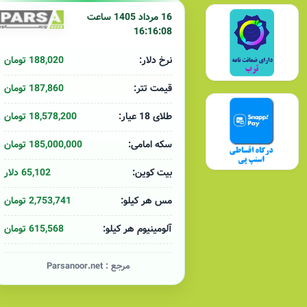
16 مرداد 1405 ساعت
16:16:08
188,020 تومان
نرخ دلار:
187,860 تومان
قیمت تتر:
18,578,200 تومان
طلای 18 عیار:
185,000,000 تومان
سکه امامی:
65,102 دلار
بیت کوین:
2,753,741 تومان
مس هر کیلو:
615,568 تومان
آلومینیوم هر کیلو:
مرجع :
Parsanoor.net