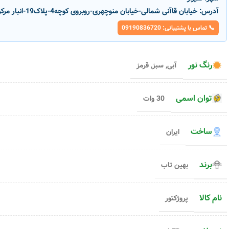
آدرس:
خیابان قاآنی شمالی-خیابان منوچهری-روبروی کوچه4-پلاک19-انبار مرکزی پارسانور
📞 تماس با پشتیبانی: 09190836720
رنگ نور
آبی
,
سبز
,
قرمز
توان اسمی
30 وات
ساخت
ایران
برند
بهین تاب
نام کالا
پروژکتور