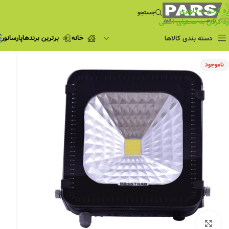
رد کردن به ناوبری
جستجو
رد کردن به محتوای اصلی
خانه
برترین برندها
پارسانور
دسته بندی کالاها
فروش ویژه
ناموجود
چراغ مطالعه
فروش ویژه
چراغ اضطراری و
شارژی
لامپ
ریسه شلنگی و لاین نوری
پروژکتور و نورافکن
چراغ
چراغ خطی
چراغ توکار
چراغ آویز
بزرگنمایی تصویر
چراغ استادیومی