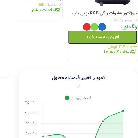
کد محصول :
605
اطلاعات بیشتر
پروژکتور ۵۰ وات رنگی RGB بهین تاب
کد محصول :
596
رنگ نور
افزودن به سبد خرید
۳,۷۰۰,۰۰۰
تومان
انتخاب گزینه ها
نمودار تغییر قیمت محصول
✅