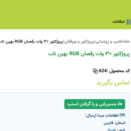
امکانات
خانه
/
لامپ و روشنایی
/
پروژکتور و نورافکن
/
پروژکتور ۳۰ وات رقصان RGB بهین تاب
پروژکتور ۳۰ وات رقصان RGB بهین تاب
کد محصول :
624
تماس بگیرید
🛵 مسیریابی و یا گرفتن اسنپ
🗺️ اطلاعات مبدا ارسال:
استان:
فارس
شهر:
شیراز