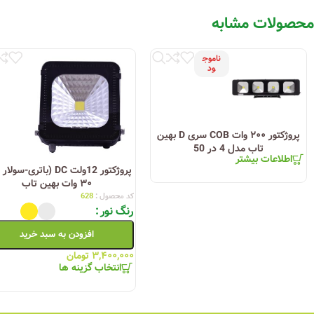
محصولات مشابه
رنگ
قرمز – سبز – آبی (رقصان)
ناموج
ود
زاویه رفلکتور
۱۳۰ درجه
پروژکتور ۲۰۰ وات COB سری D بهین
تاب مدل 4 در 50
محدوده دمای کارکرد
۴۵+ تا ۴۵- درجه سانتیگراد
اطلاعات بیشتر
پروژکتور 12ولت DC (باتری-سو
۳۰ وات بهین تاب
کد محصول :
628
رنگ نور
ضریب امواج هارمونیکی
کمتر از۱۵%
افزودن به سبد خرید
۳,۴۰۰,۰۰۰
تومان
انتخاب گزینه ها
زاویه چرخش دسته فولادی
۲۷۰ درجه