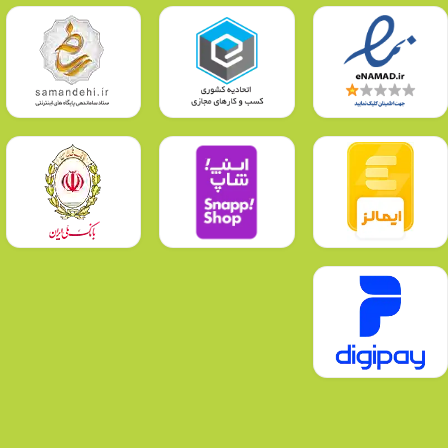
مشخصات پیچ ، واشر و دسته
گالوانیزه
درجه حفاظت در برابر عوامل محیطی
IP۶۷
شاخص نمود رنگ برای آفتابی و مهتابی
بیش از ۸۰%
ضریب شارژنوری در ۱۰۰۰ ساعت
۹۶%
مناسب برای استفاده روی برجک هایی با ارتفاع
۵ متر