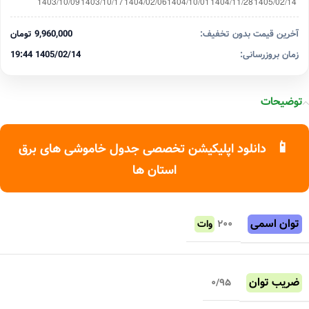
آخرین قیمت بدون تخفیف:
9,960,000 تومان
زمان بروزرسانی:
1405/02/14 19:44
توضیحات
📱
دانلود اپلیکیشن تخصصی جدول خاموشی های برق
استان ها
توان اسمی
۲۰۰
وات
ضریب توان
۰/۹۵