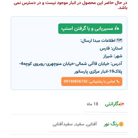
در حال حاضر این محصول در انبار موجود نیست و در دسترس نمی
باشد.
🛵 مسیریابی و یا گرفتن اسنپ
🗺️ اطلاعات مبدا ارسال:
استان:
فارس
شهر:
شیراز
آدرس:
خیابان قاآنی شمالی-خیابان منوچهری-روبروی کوچه4-
پلاک19-انبار مرکزی پارسانور
📞 تماس با پشتیبانی: 09190836720
گارانتی
18 ماه
رنگ نور
آفتابی
,
سفید
,
سفیدآفتابی