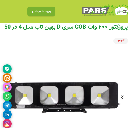
رد کردن به ناوبری
منو
ورود با موبایل
رد کردن به محتوای اصلی
پروژکتور ۲۰۰ وات COB سری D بهین تاب مدل 4 در 50
ناموجود