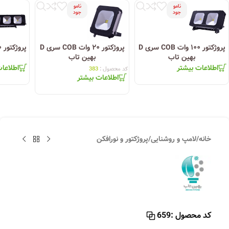
نامو
نامو
جود
جود
پروژکتور ۱۰۰ وات COB سری D
پروژکتور ۲۰ وات COB سری D
بهین تاب
بهین تاب
اطلاعات بیشتر
اطلاعا
کد محصول :
383
اطلاعات بیشتر
خانه
/
لامپ و روشنایی
/
پروژکتور و نورافکن
کد محصول :
659