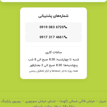
شماره‌های پشتیبانی
📞
0919 083 6720
📞
0917 317 4661
ساعات کاری
شنبه تا چهارشنبه: 8:30 صبح الی 8 شب
پنج‌شنبه‌ها: 8:30 صبح الی 2 بعدازظهر
همه روزه به‌جز جمعه‌ها و ایام تعطیل رسمی
شیراز – خیابان قاآنی شمالی (کهنه) – ابتدای خیابان منوچهری – روبروی پارکینگ
-پلاک 19 – دفتر مرکزی پارسانور