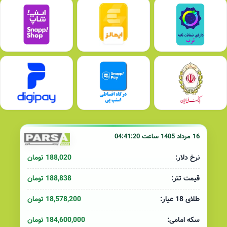
16 مرداد 1405 ساعت 04:41:20
188,020 تومان
نرخ دلار:
188,838 تومان
قیمت تتر:
18,578,200 تومان
طلای 18 عیار:
184,600,000 تومان
سکه امامی: