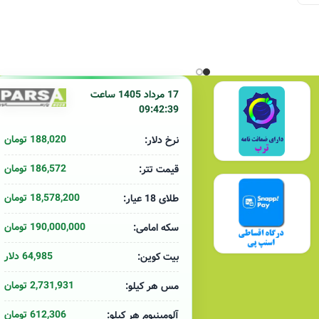
17 مرداد 1405 ساعت
09:42:39
188,020 تومان
نرخ دلار:
186,572 تومان
قیمت تتر:
18,578,200 تومان
طلای 18 عیار:
190,000,000 تومان
سکه امامی:
64,985 دلار
بیت کوین:
2,731,931 تومان
مس هر کیلو:
612,306 تومان
آلومینیوم هر کیلو: