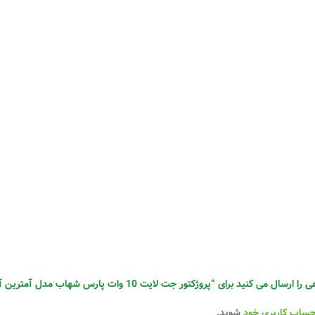
نید برای “پروژکتور جت لایت 10 وات پارس شهاب مدل آمترین آفتابی COB”
حساب کاربری خود
شوید.