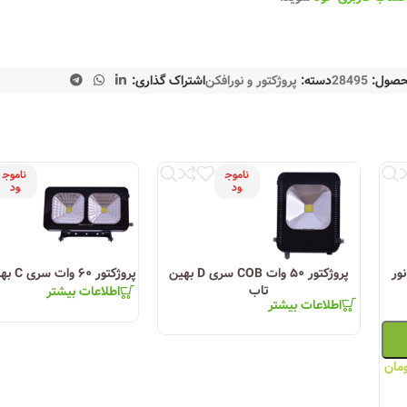
حصول:
28495
دسته:
پروژکتور و نورافکن
اشتراک گذاری:
ناموج
ناموج
ود
ود
 نور
پروژکتور ۵۰ وات COB سری D بهین
پروژکتور ۶۰ وات سری C بهین تاب
تاب
اطلاعات بیشتر
اطلاعات بیشتر
مان