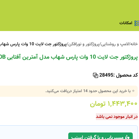
امکانات
خانه
/
لامپ و روشنایی
/
پروژکتور و نورافکن
/
پروژکتور جت لایت 10 وات پارس شهاب مدل آمترین آفتابی COB
پروژکتور جت لایت 10 وات پارس شهاب مدل آمترین آفتابی COB
کد محصول :
28495
⭐ با خرید این محصول حدود
14
امتیاز دریافت می‌کنید.
۱,۴۴۳,۴۰۰
تومان
در انبار موجود نمی باشد
🛵 مسیریابی و یا گرفتن اسنپ