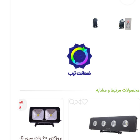
چراغ خیابانی
چراغ محوطه
چراغ سقفی (هالوژن)
چراغ تونلی-آسانسوری
چراغ جت لایت
چراغ چشمی (پارکتی)
محصولات مرتبط و مشابه
ناموج
ود
پروژکتور ۶۰ وات سری C بهین تاب