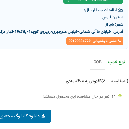
🗺️ اطلاعات مبدا ارسال:
استان:
فارس
شهر:
شیراز
آدرس:
خیابان قاآنی شمالی-خیابان منوچهری-روبروی کوچه4-پلاک19-انبار مرکزی پارسانور
📞 تماس با پشتیبانی: 09190836720
نوع لامپ
COB
مقایسه
افزودن به علاقه مندی
ناموج
11
نفر در حال مشاهده این محصول هستند!
ود
📥 دانلود کاتالوگ محصول
پروژکتور 250×2 وا