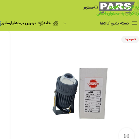
رد کردن به ناوبری
جستجو
رد کردن به محتوای اصلی
خانه
برترین برندها
پارسانور
دسته بندی کالاها
فروش ویژه
ناموجود
چراغ مطالعه
فروش ویژه
چراغ اضطراری و
شارژی
لامپ
ریسه شلنگی و لاین نوری
پروژکتور و نورافکن
چراغ
چراغ خطی
چراغ توکار
چراغ آویز
بزرگنمایی تصویر
چراغ استادیومی