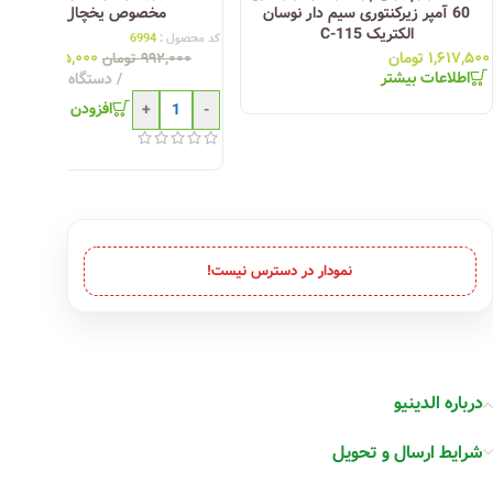
60 آمپر زیرکنتوری سیم دار نوسان
مخصوص یخچال فریزر
الکتریک C-115
کد محصول :
6994
۱,۶۱۷,۵۰۰
تومان
۹۳۵,۰۰۰
تومان
۹۹۲,۰۰۰
تومان
اطلاعات بیشتر
دستگاه
افزودن به سبد خری
+
-
نمودار در دسترس نیست!
درباره الدینیو
شرایط ارسال و تحویل