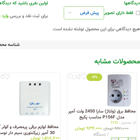
دیدگاهها
اولین نفری باشید که دیدگاهی را ارس
فقط دارای تصویر
برای ثبت نقد و بررسی
وارد 
هیچ دیدگاهی برای این محصول نوشته نشده است.
شناسه مح
محصولات مشابه
-6%
محافظ برق (ولتاژ) سارا 2450 ولت آمپر
مدل P156F مناسب پکیج
کد محصول :
7172
محافظ لوازم برقی پرمصرف و کولر 
۹۳۴,۰۰۰
تومان
۹۹۲,۰۰۰
تومان
30 آمپر زیرکنتوری سیم دار نوس
دستگاه
۱,۵۱۸,۷۰۰
تومان
الکتریک C-115