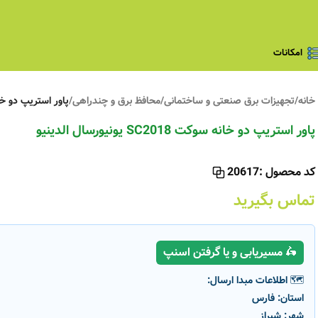
امکانات
خانه
/
تجهیزات برق صنعتی و ساختمانی
/
محافظ برق و چندراهی
/
پاور استریپ دو خانه سوکت SC2018
پاور استریپ دو خانه سوکت SC2018 یونیورسال الدینیو
کد محصول :
20617
تماس بگیرید
🛵 مسیریابی و یا گرفتن اسنپ
🗺️ اطلاعات مبدا ارسال:
استان:
فارس
شهر:
شیراز