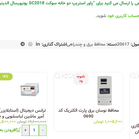
ال می کنید برای “پاور استریپ دو خانه سوکت SC2018 یونیورسال الدینیو”
حساب کاربری خود
شوید.
صول:
20617
دسته:
محافظ برق و چندراهی
اشتراک گذاری:
ناموج
-6%
ود
محافظ نوسان برق پارت الکتریک کد
0690
۱,۰۰۵,۶۰۰
تومان
,۵۰۰,۰۰۰
مرحله ای نوسان الکتریک مد
۱۹,۶۰۰,۰۰۰
تومان
گازی
افزودن به
+
-
ان