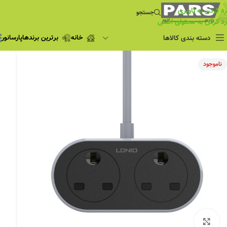
رد کردن به ناوبری
جستجو
رد کردن به محتوای اصلی
خانه
برترین برندها
پارسانور
دسته بندی کالاها
فروش ویژه
ناموجود
چراغ مطالعه
فروش ویژه
چراغ اضطراری و
شارژی
لامپ
ریسه شلنگی و لاین نوری
پروژکتور و نورافکن
چراغ
چراغ خطی
چراغ توکار
چراغ آویز
بزرگنمایی تصویر
چراغ استادیومی