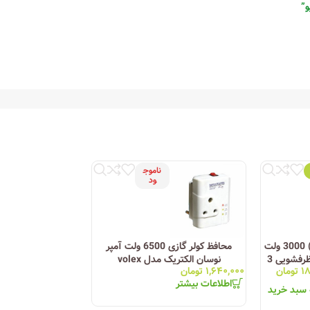
ناموج
ود
ترانس دیجیتال (استابلایزر) 3000 ولت
محافظ کولر گازی 6500 ولت آمپر
آمپر ماشین لباسشویی و ظرفشویی 3
نوسان الکتریک مدل volex
11
۱۸
تومان
۱,۶۴۰,۰۰۰
تومان
۷۷۴,۰۰۰
تومان
ل T-3
اطلاعات بیشتر
اطلاعات بیشتر
 سبد خرید