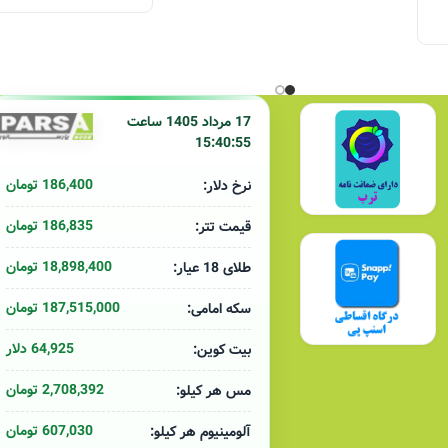
17 مرداد 1405 ساعت
15:40:55
186,400 تومان
نرخ دلار:
186,835 تومان
قیمت تتر:
18,898,400 تومان
طلای 18 عیار:
187,515,000 تومان
سکه امامی:
64,925 دلار
بیت کوین:
2,708,392 تومان
مس هر کیلو:
607,030 تومان
آلومینیوم هر کیلو: