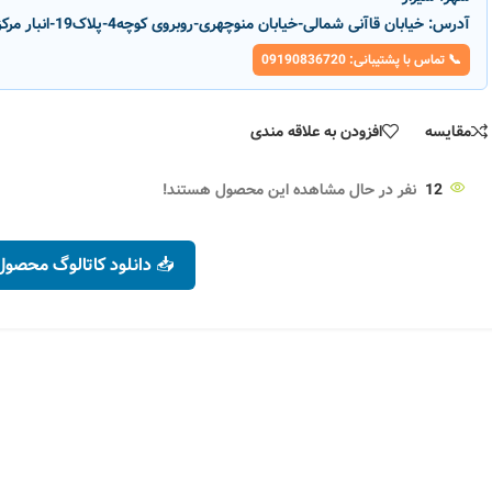
آدرس:
خیابان قاآنی شمالی-خیابان منوچهری-روبروی کوچه4-پلاک19-انبار مرکزی پارسانور
📞 تماس با پشتیبانی: 09190836720
مقایسه
افزودن به علاقه مندی
12
نفر در حال مشاهده این محصول هستند!
📥 دانلود کاتالوگ محصول
-3%
ناموج
ود
مدل P156S
محافظ برق 2500 ولت آمپر سارا
محافظ ۲ پریز یخچال و 