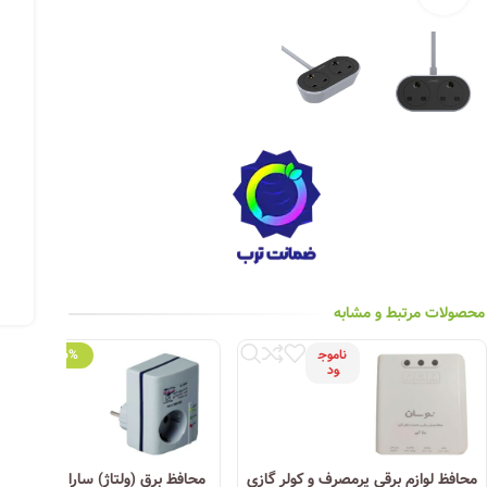
چراغ خیابانی
چراغ محوطه
چراغ سقفی (هالوژن)
چراغ تونلی-آسانسوری
چراغ جت لایت
چراغ چشمی (پارکتی)
محصولات مرتبط و مشابه
ناموج
-6%
ود
محافظ لوازم برقی پرمصرف و کولر گازی
محافظ برق (ولتاژ) سارا 