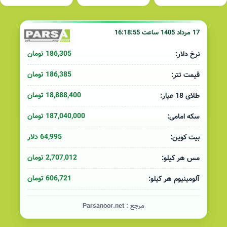
17 مرداد 1405 ساعت 16:18:55
186,305 تومان
نرخ دلار:
186,385 تومان
قیمت تتر:
18,888,400 تومان
طلای 18 عیار:
187,040,000 تومان
سکه امامی:
64,995 دلار
بیت کوین:
2,707,012 تومان
مس هر کیلو:
606,721 تومان
آلومینیوم هر کیلو:
مرجع :
Parsanoor.net