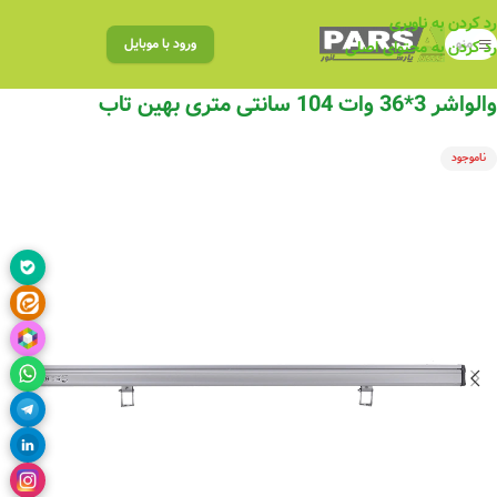
رد کردن به ناوبری
منو
ورود با موبایل
رد کردن به محتوای اصلی
والواشر 3*36 وات 104 سانتی متری بهین تاب
ناموجود