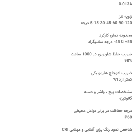
0.013A
زاویه لنز
5-15-30-45-60-90-120 درجه
محدوده دمای کارکرد
55+ تا 45- درجه سانتیگراد
ضریب حفظ شارنوری در 1000 ساعت
98%
ضریب اعوجاج هارمونیکی
کمتر از15%
مشخصات پیچ ، واشر و دسته
گالوانیزه
درجه حفاظت در برابر عوامل محیطی
IP68
شاخص نمود رنگ برای آفتابی و مهتابی CRI