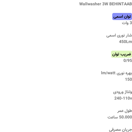
Wallwasher 3W BEHINTAAB
توان اسمی
3 وات
شار نوری اسمی
450Lm
ضریب توان
0/95
بهره نوری lm/watt
150
ولتاژ ورودی
240-110v
طول عمر
50.000 ساعت
جریان مصرفی