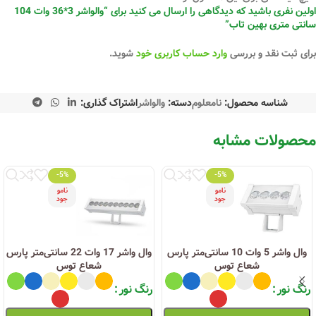
اولین نفری باشید که دیدگاهی را ارسال می کنید برای “والواشر 3*36 وات 104
سانتی متری بهین تاب”
برای ثبت نقد و بررسی
وارد حساب کاربری خود
شوید.
شناسه محصول:
نامعلوم
دسته:
والواشر
اشتراک گذاری:
محصولات مشابه
-5%
-5%
نامو
نامو
جود
جود
وال واشر 5 وات 10 سانتی‌متر پارس
وال واشر 17 وات 22 سانتی‌متر پارس
شعاع توس
شعاع توس
رنگ نور
رنگ نور