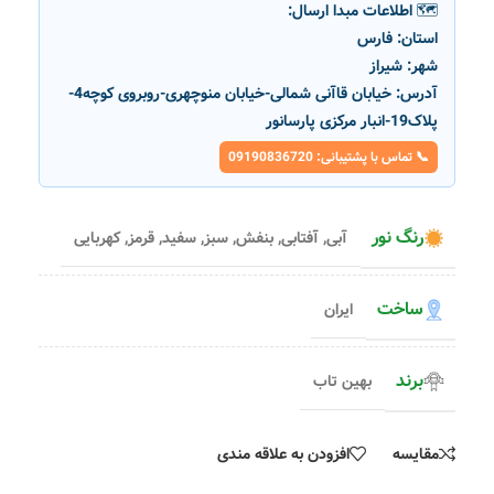
🗺️ اطلاعات مبدا ارسال:
استان:
فارس
شهر:
شیراز
آدرس:
خیابان قاآنی شمالی-خیابان منوچهری-روبروی کوچه4-
پلاک19-انبار مرکزی پارسانور
📞 تماس با پشتیبانی: 09190836720
رنگ نور
آبی
,
آفتابی
,
بنفش
,
سبز
,
سفید
,
قرمز
,
کهربایی
ساخت
ایران
برند
بهین تاب
مقایسه
افزودن به علاقه مندی