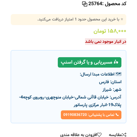
کد محصول :
25764
⭐ با خرید این محصول حدود
1
امتیاز دریافت می‌کنید.
۱۵۸,۰۰۰
تومان
در انبار موجود نمی باشد
🛵 مسیریابی و یا گرفتن اسنپ
🗺️ اطلاعات مبدا ارسال:
استان:
فارس
شهر:
شیراز
آدرس:
خیابان قاآنی شمالی-خیابان منوچهری-روبروی کوچه4-
پلاک19-انبار مرکزی پارسانور
📞 تماس با پشتیبانی: 09190836720
مقایسه
افزودن به علاقه مندی