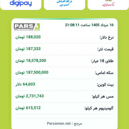
16 مرداد 1405 ساعت 21:08:11
188,020 تومان
نرخ دلار:
187,333 تومان
قیمت تتر:
18,578,200 تومان
طلای 18 عیار:
187,500,000 تومان
سکه امامی:
64,603 دلار
بیت کوین:
2,731,743 تومان
مس هر کیلو:
615,512 تومان
آلومینیوم هر کیلو:
مرجع :
Parsanoor.net