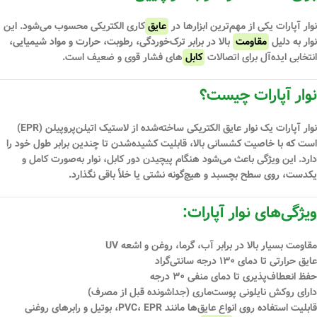
نوار آپارات یکی از مهم‌ترین ابزارها در
عایق
‌کاری الکتریکی محسوب می‌شود. این
نوار به دلیل
مقاومت
بالا در برابر ترک‌خوردگی، رطوبت، حرارت و مواد شیمیایی
،
انتخابی ایده‌آل برای اتصالات
کابل
‌های فشار قوی و ضعیف است.
نوار آپارات چیست؟
نوار آپارات یک نوار عایق الکتریکی ساخته‌شده از
لاستیک اتیلن‌پروپیلن (EPR)
است که با خاصیت کشسانی بالا، قابلیت کشیده‌شدن تا چندین برابر طول خود را
دارد. این ویژگی باعث می‌شود هنگام پیچیدن دور کابل، نوار به‌صورت کامل و
یکدست، روی سطح بچسبد و هیچ‌گونه نشتی یا خلأ باقی نگذارد.
ویژگی‌های نوار آپارات:
مقاومت بسیار بالا در برابر آب، گرما، روغن و اشعه UV
عایق حرارتی تا دمای ۱۳۰ درجه سانتی‌گراد
حفظ انعطاف‌پذیری تا دمای منفی ۳۰ درجه
دارای روکش نایلونی پوست‌ماری (جداشونده قبل از مصرف)
قابلیت استفاده روی انواع عایق‌ها مانند PVC، EPR، بوتیل و رابرهای روغنی