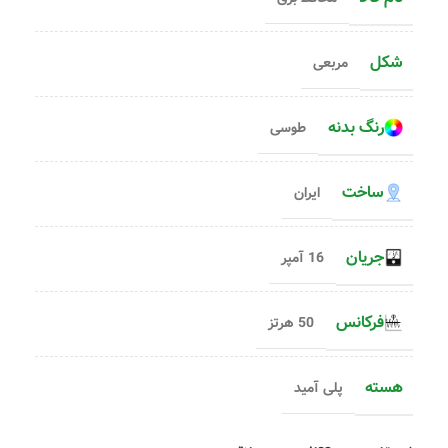
شکل
مربعی
رنگ بدنه
طوسی
ساخت
ایران
جریان
16 آمپر
فرکانس
50 هرتز
هسته
پلی آمید