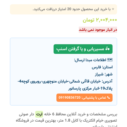
⭐ با خرید این محصول حدود
20
امتیاز دریافت می‌کنید.
۲,۰۰۴,۰۰۰
تومان
در انبار موجود نمی باشد
🛵 مسیریابی و یا گرفتن اسنپ
🗺️ اطلاعات مبدا ارسال:
استان:
فارس
شهر:
شیراز
آدرس:
خیابان قاآنی شمالی-خیابان منوچهری-روبروی کوچه4-
پلاک19-انبار مرکزی پارسانور
📞 تماس با پشتیبانی: 09190836720
بررسی مشخصات و خرید آنلاین محافظ 6 خانه
ارت
دار صوتی
تصویری خیام الکتریک با کابل 1.8 متر، بهترین قیمت در فروشگاه
اینترنتی پارسانور