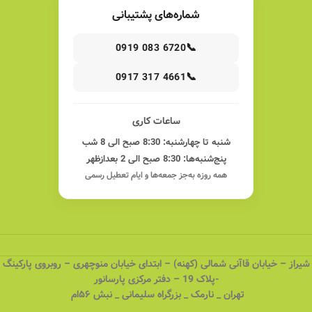
شماره‌های پشتیبانی
📞
0919 083 6720
📞
0917 317 4661
ساعات کاری
شنبه تا چهارشنبه: 8:30 صبح الی 8 شب
پنج‌شنبه‌ها: 8:30 صبح الی 2 بعدازظهر
همه روزه به‌جز جمعه‌ها و ایام تعطیل رسمی
شیراز – خیابان قاآنی شمالی (کهنه) – ابتدای خیابان منوچهری – روبروی پارکینگ
-پلاک 19 – دفتر مرکزی پارسانور
تهران _ نارمک _ بزرگراه سلیمانی _ نبش ۵۶ام