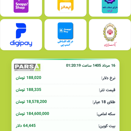
16 مرداد 1405 ساعت 01:20:19
188,020 تومان
نرخ دلار:
188,335 تومان
قیمت تتر:
18,578,200 تومان
طلای 18 عیار:
184,600,000 تومان
سکه امامی:
64,445 دلار
بیت کوین: