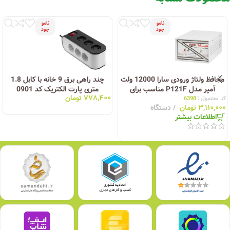
نامو
نامو
جود
جود
محافظ ولتاژ ورودی سارا 12000 ولت
چند راهی برق 9 خانه با کابل 1.8
آمپر مدل P121F مناسب برای
متری پارت الکتریک کد 0901
۷۷۸,۴۰۰
تومان
زیرکنتور و کولرگازی
کد محصول :
6398
۳,۱۱۰,۰۰۰
تومان
دستگاه
اطلاعات بیشتر