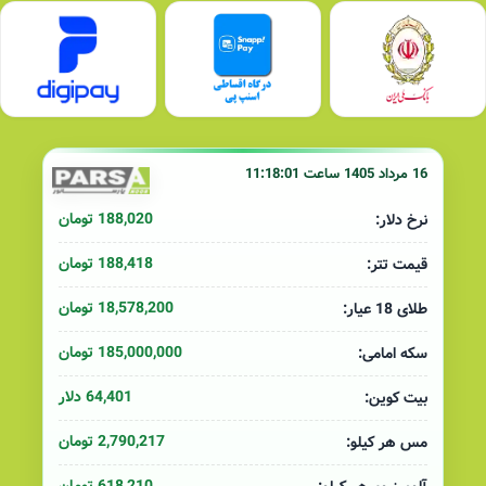
16 مرداد 1405 ساعت 11:18:01
188,020 تومان
نرخ دلار:
188,418 تومان
قیمت تتر:
18,578,200 تومان
طلای 18 عیار:
185,000,000 تومان
سکه امامی:
64,401 دلار
بیت کوین:
2,790,217 تومان
مس هر کیلو: