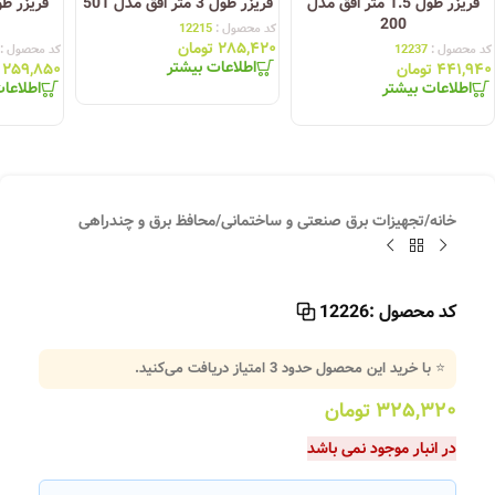
فریزر طول 1.5 متر افق مدل
فریزر طول 3 متر افق مدل 501
200
کد محصول :
12215
۲۸۵,۴۲۰
تومان
کد محصول :
12237
کد محصول :
اطلاعات بیشتر
۴۴۱,۹۴۰
تومان
۲۵۹,۸۵۰
اطلاعات بیشتر
اطلاعا
خانه
/
تجهیزات برق صنعتی و ساختمانی
/
محافظ برق و چندراهی
کد محصول :
12226
⭐ با خرید این محصول حدود
3
امتیاز دریافت می‌کنید.
۳۲۵,۳۲۰
تومان
در انبار موجود نمی باشد