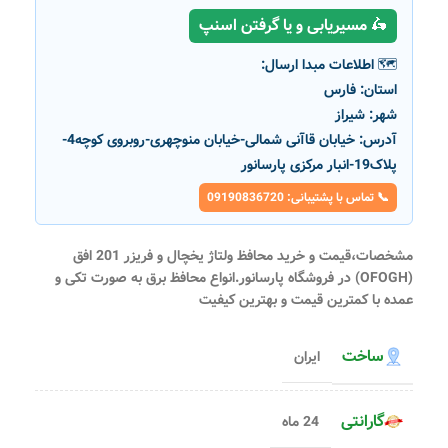
🛵 مسیریابی و یا گرفتن اسنپ
🗺️ اطلاعات مبدا ارسال:
استان:
فارس
شهر:
شیراز
آدرس:
خیابان قاآنی شمالی-خیابان منوچهری-روبروی کوچه4-
پلاک19-انبار مرکزی پارسانور
📞 تماس با پشتیبانی: 09190836720
مشخصات،قیمت و خرید محافظ ولتاژ یخچال و فریزر 201 افق
(OFOGH) در فروشگاه پارسانور.انواع محافظ برق به صورت تکی و
عمده با کمترین قیمت و بهترین کیفیت
ساخت
ایران
گارانتی
24 ماه