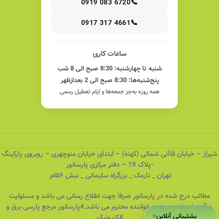
📞
0919 083 6720
📞
0917 317 4661
ساعات کاری
شنبه تا چهارشنبه: 8:30 صبح الی 8 شب
پنج‌شنبه‌ها: 8:30 صبح الی 2 بعدازظهر
همه روزه به‌جز جمعه‌ها و ایام تعطیل رسمی
شیراز – خیابان قاآنی شمالی (کهنه) – ابتدای خیابان منوچهری – روبروی پارکینگ
-پلاک 19 – دفتر مرکزی پارسانور
تهران _ نارمک _ بزرگراه سلیمانی _ نبش ۵۶ام
مطالب درج شده در پارسانور صرفا جهت اطلاع رسانی می باشد و مسئولیت
هرگونه استفاده برعهده خواننده محترم می باشد.#پارسانور مرجع پارسی برق و
پشتیبانی آنلاین
الکترونیک