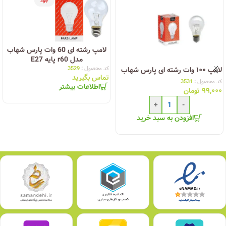
جود
لامپ رشته ای 60 وات پارس شهاب
مدل r60 پایه E27
کد محصول :
3529
لامپ ۱۰۰ وات رشته ای پارس شهاب
تماس بگیرید
کد محصول :
3531
اطلاعات بیشتر
۹۹,۰۰۰
تومان
+
-
افزودن به سبد خرید