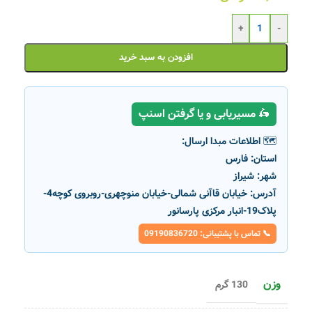
+
-
افزودن به سبد خرید
🛵 مسیریابی و یا گرفتن اسنپ
🗺️ اطلاعات مبدا ارسال:
استان:
فارس
شهر:
شیراز
آدرس:
خیابان قاآنی شمالی-خیابان منوچهری-روبروی کوچه4-
پلاک19-انبار مرکزی پارسانور
📞 تماس با پشتیبانی: 09190836720
وزن
130 گرم