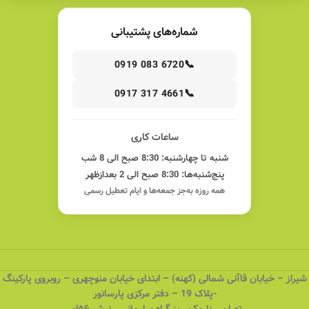
شماره‌های پشتیبانی
📞
0919 083 6720
📞
0917 317 4661
ساعات کاری
شنبه تا چهارشنبه: 8:30 صبح الی 8 شب
پنج‌شنبه‌ها: 8:30 صبح الی 2 بعدازظهر
همه روزه به‌جز جمعه‌ها و ایام تعطیل رسمی
شیراز – خیابان قاآنی شمالی (کهنه) – ابتدای خیابان منوچهری – روبروی پارکینگ
-پلاک 19 – دفتر مرکزی پارسانور