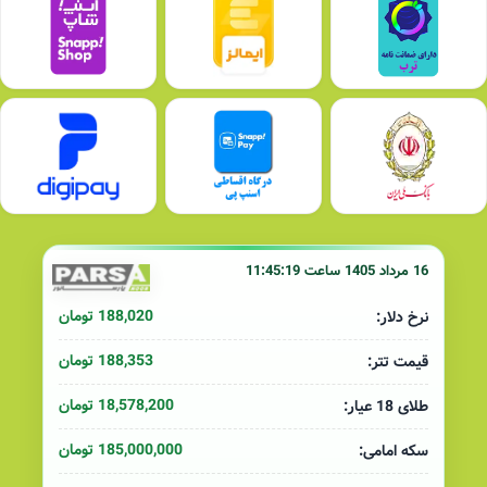
16 مرداد 1405 ساعت 11:45:19
188,020 تومان
نرخ دلار:
188,353 تومان
قیمت تتر:
18,578,200 تومان
طلای 18 عیار:
185,000,000 تومان
سکه امامی: