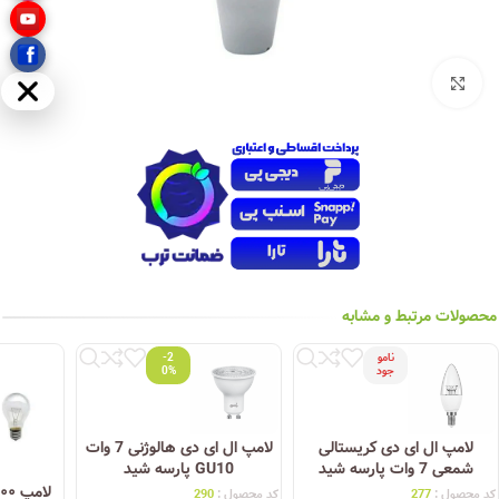
بزرگنمایی تصویر
مخفی
محصولات مرتبط و مشابه
نامو
-2
جود
0%
لامپ ال ای دی کریستالی
لامپ ال ای دی هالوژنی 7 وات
شمعی 7 وات پارسه شید
GU10 پارسه شید
کد محصول :
277
کد محصول :
290