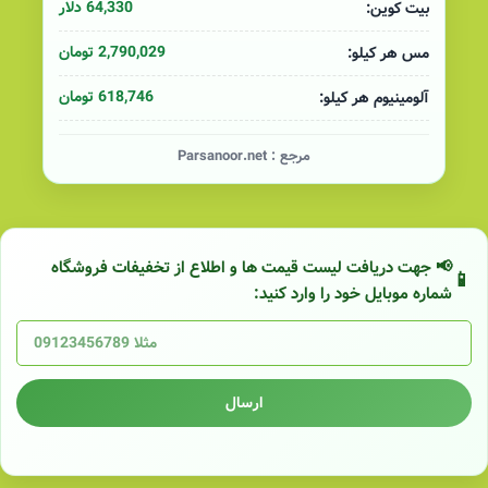
64,330 دلار
بیت کوین:
2,790,029 تومان
مس هر کیلو:
618,746 تومان
آلومینیوم هر کیلو:
مرجع :
Parsanoor.net
📢 جهت دریافت لیست قیمت ها و اطلاع از تخفیفات فروشگاه
شماره موبایل خود را وارد کنید:
ارسال