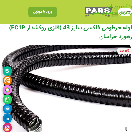
رد کردن به ناوبری
منو
ورود با موبایل
رد کردن به محتوای اصلی
لوله خرطومی فلکسی سایز 48 (فلزی روکشدار FC1P)
رهورد خراسان
ناموجود