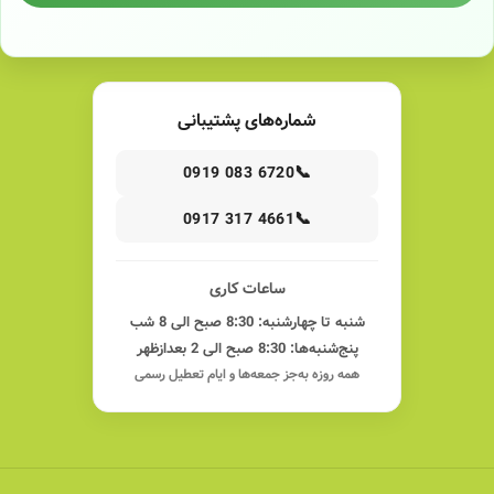
شماره‌های پشتیبانی
📞
0919 083 6720
📞
0917 317 4661
ساعات کاری
شنبه تا چهارشنبه: 8:30 صبح الی 8 شب
پنج‌شنبه‌ها: 8:30 صبح الی 2 بعدازظهر
همه روزه به‌جز جمعه‌ها و ایام تعطیل رسمی