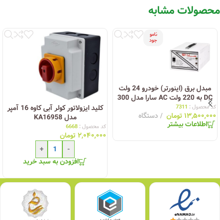
محصولات مشابه
نامو
جود
مبدل برق (اینورتر) خودرو 24 ولت
DC به 220 ولت AC سارا مدل 300
وات (مناسب برای اتوبوسها و
کد محصول :
7311
کلید ایزولاتور کولر آبی کاوه 16 آمپر
۱۳,۵۰۰,۰۰۰
تومان
دستگاه
کامیونها)
مدل KA16958
اطلاعات بیشتر
کد محصول :
6668
۲,۰۴۰,۰۰۰
تومان
+
-
افزودن به سبد خرید