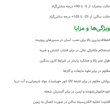
حالت متحرک:
از 5- تا 90+ درجه سانتی‌گراد
حالت ساکن:
از 25- تا 105+ درجه سانتی‌گراد
ویژگی‌ها و مزایا
انعطاف‌پذیری بالا
برای نصب آسان در مسیرهای پیچیده
استحکام مکانیکی عالی
در برابر فشار، کشش و ضربه
طول عمر بالا
و عملکرد پایدار در شرایط کاری سنگین
مقاوم در برابر
نفوذ مایعات و گازها
روکش مقاوم در برابر
اشعه UV (نور خورشید)
،
مواد شیمیایی
و
آب دریا
خودخاموش‌شونده
و ایمن در برابر گسترش شعله
قابلیت
تخلیه الکتریسیته ساکن
در صورت اتصال به زمین