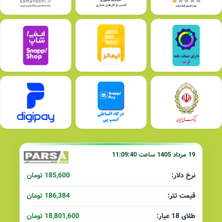
19 مرداد 1405 ساعت 11:09:40
185,600 تومان
نرخ دلار:
186,384 تومان
قیمت تتر:
18,801,600 تومان
طلای 18 عیار: