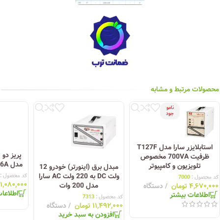
محصولات مرتبط و مشابه
نامو
جود
استابلایزر سارا مدل T127F
پریز دو 
ظرفیت 700VA مخصوص
مدل PF-2TS16A واتر پروف
تلویزیون و کامپیوتر
مبدل برق (اینورتر) خودرو 12
ولت DC به 220 ولت AC سارا
کد محصول :
کد محصول :
7000
۱,۰۸۰,۰۰۰
مدل 200 وات
۴,۶۷۰,۰۰۰
تومان
دستگاه
اطلاعا
اطلاعات بیشتر
کد محصول :
7313
۱۱,۴۹۲,۰۰۰
تومان
دستگاه
افزودن به سبد خرید