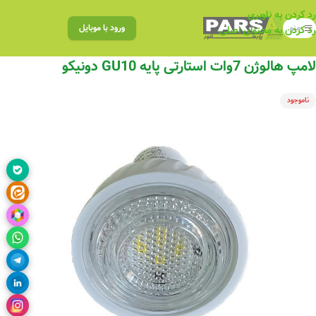
رد کردن به ناوبری
منو
ورود با موبایل
رد کردن به محتوای اصلی
لامپ هالوژن 7وات استارتی پایه GU10 دونیکو
ناموجود