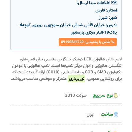
🗺️ اطلاعات مبدا ارسال:
استان:
فارس
شهر:
شیراز
آدرس:
خیابان قاآنی شمالی-خیابان منوچهری-روبروی کوچه4-
پلاک19-انبار مرکزی پارسانور
📞 تماس با پشتیبانی: 09190836720
لامپ‌های هالوژنی LED دونیکو جایگزین مناسبی برای لامپ‌های
تنگستن هالوژنی و انواع دیگر لامپ‌ها است. لامپ هالوژنی با دو نوع
تکنولوژی SMD و COB و پایه استارتی (GU10) ارائه گردیده است که
برای روشنایی عمومی،
نورپردازی
متمرکز و موضعی مناسب می‌باشد.
نوع سرپیچ
سوکت GU10
ساخت
ایران