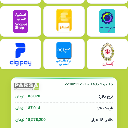
16 مرداد 1405 ساعت 22:08:11
188,020 تومان
نرخ دلار:
187,014 تومان
قیمت تتر:
18,578,200 تومان
طلای 18 عیار: