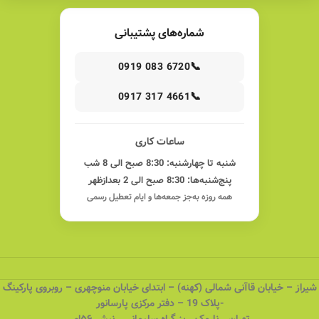
شماره‌های پشتیبانی
📞
0919 083 6720
📞
0917 317 4661
ساعات کاری
شنبه تا چهارشنبه: 8:30 صبح الی 8 شب
پنج‌شنبه‌ها: 8:30 صبح الی 2 بعدازظهر
همه روزه به‌جز جمعه‌ها و ایام تعطیل رسمی
شیراز – خیابان قاآنی شمالی (کهنه) – ابتدای خیابان منوچهری – روبروی پارکینگ
-پلاک 19 – دفتر مرکزی پارسانور