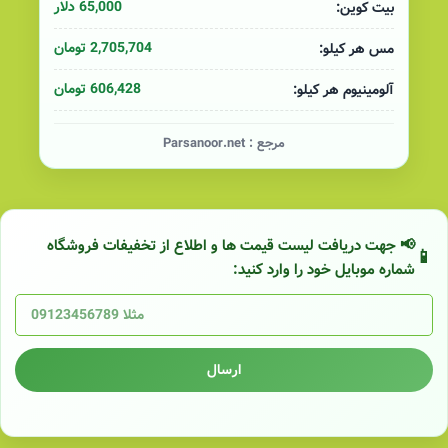
65,000 دلار
بیت کوین:
2,705,704 تومان
مس هر کیلو:
606,428 تومان
آلومینیوم هر کیلو:
مرجع :
Parsanoor.net
📢 جهت دریافت لیست قیمت ها و اطلاع از تخفیفات فروشگاه
شماره موبایل خود را وارد کنید:
ارسال