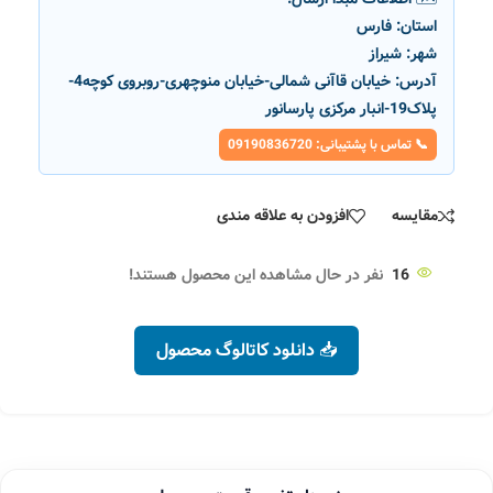
استان:
فارس
شهر:
شیراز
آدرس:
خیابان قاآنی شمالی-خیابان منوچهری-روبروی کوچه4-
پلاک19-انبار مرکزی پارسانور
📞 تماس با پشتیبانی: 09190836720
مقایسه
افزودن به علاقه مندی
16
نفر در حال مشاهده این محصول هستند!
📥 دانلود کاتالوگ محصول