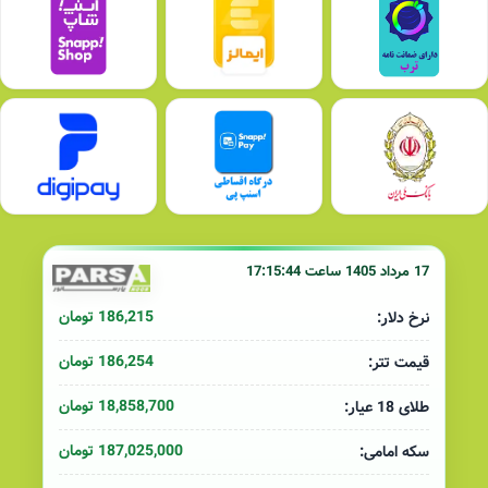
17 مرداد 1405 ساعت 17:15:44
186,215 تومان
نرخ دلار:
186,254 تومان
قیمت تتر:
18,858,700 تومان
طلای 18 عیار:
187,025,000 تومان
سکه امامی: