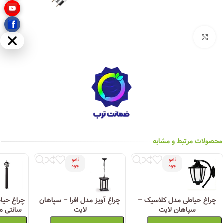
بزرگنمایی تصویر
مخفی
محصولات مرتبط و مشابه
نامو
نامو
جود
جود
چراغ حیاطی مدل کلاسیک –
چراغ آویز مدل افرا – سپاهان
سپاهان لایت
لایت
سانتی م