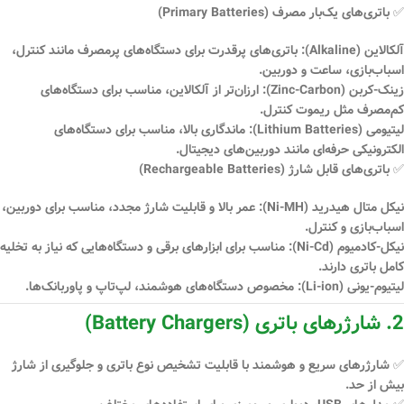
✅
باتری‌های یک‌بار مصرف (Primary Batteries)
آلکالاین (Alkaline)
: باتری‌های پرقدرت برای دستگاه‌های پرمصرف مانند کنترل،
اسباب‌بازی، ساعت و دوربین.
زینک-کربن (Zinc-Carbon)
: ارزان‌تر از آلکالاین، مناسب برای دستگاه‌های
کم‌مصرف مثل ریموت کنترل.
لیتیومی (Lithium Batteries)
: ماندگاری بالا، مناسب برای دستگاه‌های
الکترونیکی حرفه‌ای مانند دوربین‌های دیجیتال.
✅
باتری‌های قابل شارژ (Rechargeable Batteries)
نیکل متال هیدرید (Ni-MH)
: عمر بالا و قابلیت شارژ مجدد، مناسب برای دوربین،
اسباب‌بازی و کنترل.
نیکل-کادمیوم (Ni-Cd)
: مناسب برای ابزارهای برقی و دستگاه‌هایی که نیاز به تخلیه
کامل باتری دارند.
لیتیوم-یونی (Li-ion)
: مخصوص دستگاه‌های هوشمند، لپ‌تاپ و پاوربانک‌ها.
2. شارژرهای باتری (Battery Chargers)
✅ شارژرهای
سریع و هوشمند
با قابلیت
تشخیص نوع باتری و جلوگیری از شارژ
بیش از حد
.