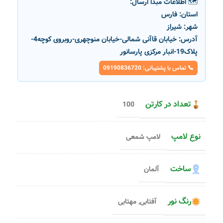
🗺️ اطلاعات مبدا ارسال:
استان:
فارس
شهر:
شیراز
آدرس:
خیابان قاآنی شمالی-خیابان منوچهری-روبروی کوچه4-
پلاک19-انبار مرکزی پارسانور
📞 تماس با پشتیبانی: 09190836720
تعداد در کارتن
100
نوع لامپ
لامپ شمعی
ساخت
آلمان
رنگ نور
آفتابی
,
مهتابی