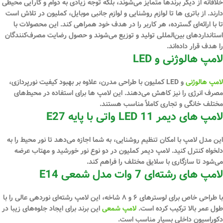
خلاقانه از دیگر برندها متمایز می‌شوند، بلکه توجه زیادی به دوام و کارآیی محیطی
دارند. از باتری ‌ها تا لوازم روشنایی و لوازم جانبی موبایل، کملیون در تلاش است
تا با ارائه‌ای گسترده، هر کاربر را در هدف خود همراهی کند. این محصولات با
استانداردهای بین‌المللی تولید و توزیع می‌شوند و حصول رضایت مصرف‌کنندگان
را هدف قرار داده‌اند.
لامپ هالوژنی و LED
لامپ‌ هالوژنی
و LED کملیون با طراحی مدرن، علاوه بر بهبود کیفیت نورپردازی،
مصرف انرژی را نیز کاهش می‌دهند. این لامپ ‌ها برای استفاده در محیط‌های
مختلف خانگی و تجاری کاملاً مناسب هستند.
لامپ های دیمر LED 11 واتی با پایه E27
این مدل لامپ با امکان تنظیم روشنایی، به شما اجازه می‌دهد تا نور محیط را به
دلخواه کنترل کنید. لامپ دیمر کملیون در دو نوع نور خورشید و مهتاب عرضه
می‌شود تا سازگاری با سلایق مختلف را فراهم کند.
لامپ های رشته‌ای 7 وات مدل شمعی E14
با طراحی خاص برای لوسترهای ۶ و ۸ شاخه، این لامپ رشته‌ای نوردهی عالی را با
طول عمر بالا ترکیب کرده است.
لامپ شمعی
این برند برای ایجاد جلوه‌های زیبا در
دکوراسیون داخلی بسیار مناسب است.