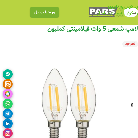
رد کردن به ناوبری
منو
ورود با موبایل
رد کردن به محتوای اصلی
لامپ شمعی 5 وات فیلامینتی کملیون
ناموجود