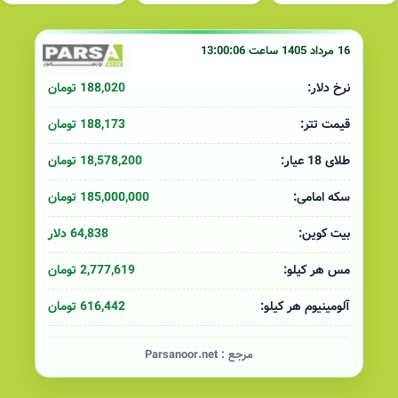
16 مرداد 1405 ساعت 13:00:06
188,020 تومان
نرخ دلار:
188,173 تومان
قیمت تتر:
18,578,200 تومان
طلای 18 عیار:
185,000,000 تومان
سکه امامی:
64,838 دلار
بیت کوین:
2,777,619 تومان
مس هر کیلو:
616,442 تومان
آلومینیوم هر کیلو:
مرجع :
Parsanoor.net