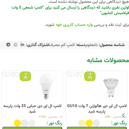
هیچ دیدگاهی برای این محصول نوشته نشده است.
اولین نفری باشید که دیدگاهی را ارسال می کنید برای “لامپ شمعی 5 وات
فیلامینتی کملیون”
برای ثبت نقد و بررسی
وارد حساب کاربری خود
شوید.
شناسه محصول:
نامعلوم
دسته:
لامپ کم مصرف
اشتراک گذاری:
محصولات مشابه
-2
-2
0%
0%
لامپ ال ای دی هالوژنی 7 وات GU10
لامپ ال ای دی حبابی 25 وات پارسه
پارسه شید
شید
کد محصول :
290
کد محصول :
1126
رنگ نور
رنگ نور