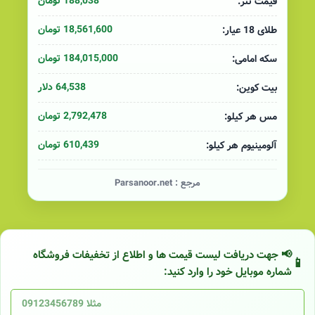
188,038 تومان
قیمت تتر:
18,561,600 تومان
طلای 18 عیار:
184,015,000 تومان
سکه امامی:
64,538 دلار
بیت کوین:
2,792,478 تومان
مس هر کیلو:
610,439 تومان
آلومینیوم هر کیلو:
مرجع :
Parsanoor.net
📢 جهت دریافت لیست قیمت ها و اطلاع از تخفیفات فروشگاه
شماره موبایل خود را وارد کنید: