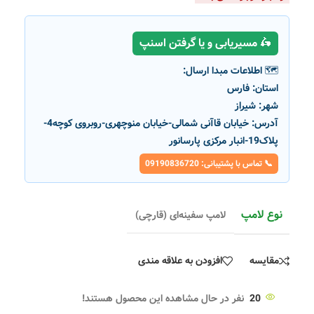
🛵 مسیریابی و یا گرفتن اسنپ
🗺️ اطلاعات مبدا ارسال:
استان:
فارس
شهر:
شیراز
آدرس:
خیابان قاآنی شمالی-خیابان منوچهری-روبروی کوچه4-
پلاک19-انبار مرکزی پارسانور
📞 تماس با پشتیبانی: 09190836720
نوع لامپ
لامپ سفینه‌ای (قارچی)
مقایسه
افزودن به علاقه مندی
20
نفر در حال مشاهده این محصول هستند!