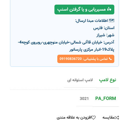
🛵 مسیریابی و یا گرفتن اسنپ
🗺️ اطلاعات مبدا ارسال:
استان:
فارس
شهر:
شیراز
آدرس:
خیابان قاآنی شمالی-خیابان منوچهری-روبروی کوچه4-
پلاک19-انبار مرکزی پارسانور
📞 تماس با پشتیبانی: 09190836720
نوع لامپ
لامپ استوانه ای
PA_FORM
3021
مقایسه
افزودن به علاقه مندی