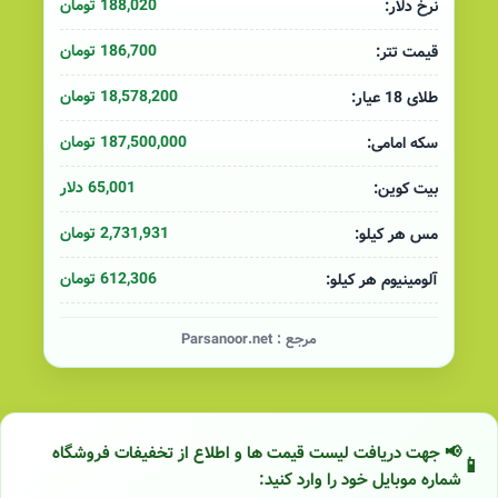
188,020 تومان
نرخ دلار:
186,700 تومان
قیمت تتر:
18,578,200 تومان
طلای 18 عیار:
187,500,000 تومان
سکه امامی:
65,001 دلار
بیت کوین:
2,731,931 تومان
مس هر کیلو:
612,306 تومان
آلومینیوم هر کیلو:
مرجع :
Parsanoor.net
📢 جهت دریافت لیست قیمت ها و اطلاع از تخفیفات فروشگاه
شماره موبایل خود را وارد کنید: