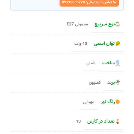
📞 تماس با پشتیبانی: 09190836720
نوع سرپیچ
معمولی E27
توان اسمی
40 وات
ساخت
آلمان
برند
کملیون
رنگ نور
مهتابی
تعداد در کارتن
10