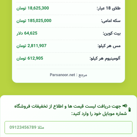
18,625,300 تومان
طلای 18 عیار:
185,025,000 تومان
سکه امامی:
64,625 دلار
بیت کوین:
2,811,907 تومان
مس هر کیلو:
612,905 تومان
آلومینیوم هر کیلو:
مرجع :
Parsanoor.net
📢 جهت دریافت لیست قیمت ها و اطلاع از تخفیفات فروشگاه
شماره موبایل خود را وارد کنید: