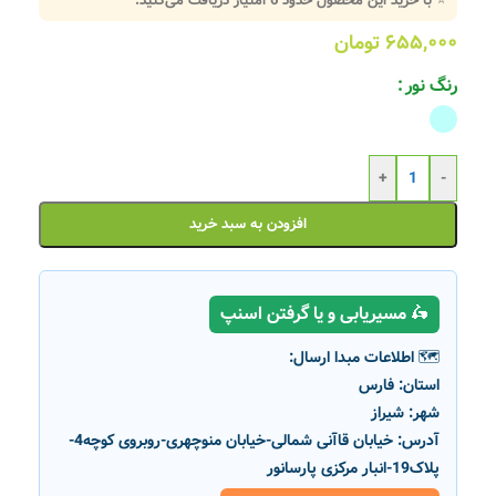
⭐ با خرید این محصول حدود
6
امتیاز دریافت می‌کنید.
۶۵۵,۰۰۰
تومان
رنگ نور
+
-
افزودن به سبد خرید
🛵 مسیریابی و یا گرفتن اسنپ
🗺️ اطلاعات مبدا ارسال:
استان:
فارس
شهر:
شیراز
آدرس:
خیابان قاآنی شمالی-خیابان منوچهری-روبروی کوچه4-
پلاک19-انبار مرکزی پارسانور