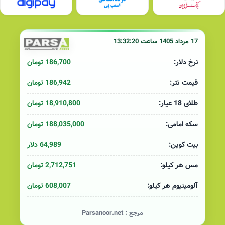
17 مرداد 1405 ساعت 13:32:20
186,700 تومان
نرخ دلار:
186,942 تومان
قیمت تتر:
18,910,800 تومان
طلای 18 عیار:
188,035,000 تومان
سکه امامی:
64,989 دلار
بیت کوین:
2,712,751 تومان
مس هر کیلو:
608,007 تومان
آلومینیوم هر کیلو:
مرجع :
Parsanoor.net