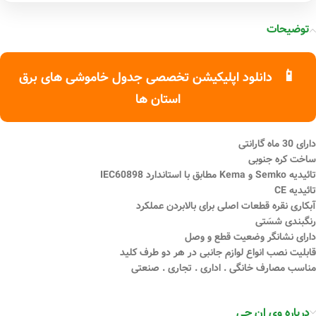
توضیحات
📱
دانلود اپلیکیشن تخصصی جدول خاموشی های برق
استان ها
دارای 30 ماه گارانتی
ساخت کره جنوبی
تائیدیه Semko و Kema مطابق با استاندارد IEC60898
تائیدیه CE
آبکاری نقره قطعات اصلی برای بالابردن عملکرد
رنگبندی شسَتی
دارای نشانگر وضعیت قطع و وصل
قابلیت نصب انواع لوازم جانبی در هر دو طرف کلید
مناسب مصارف خانگی . اداری . تجاری . صنعتی
درباره وی ان جی