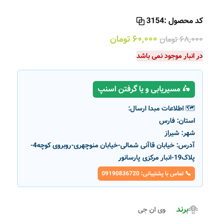
کد محصول :
3154
۶۰,۰۰۰
تومان
۶۸,۰۰۰
تومان
در انبار موجود نمی باشد
🛵 مسیریابی و یا گرفتن اسنپ
🗺️ اطلاعات مبدا ارسال:
استان:
فارس
شهر:
شیراز
آدرس:
خیابان قاآنی شمالی-خیابان منوچهری-روبروی کوچه4-
پلاک19-انبار مرکزی پارسانور
📞 تماس با پشتیبانی: 09190836720
برند
وی ان جی