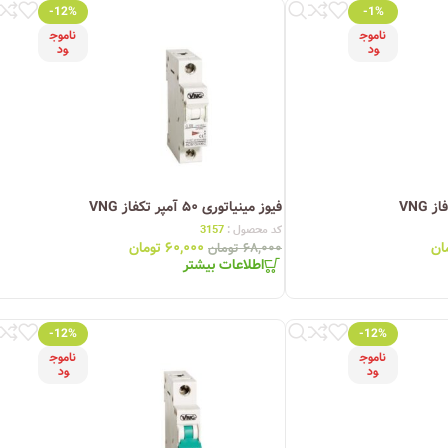
-12%
-1%
ناموج
ناموج
ود
ود
فیوز مینیاتوری ۵۰ آمپر تکفاز VNG
کد محصول :
3157
ان
۶۰,۰۰۰
تومان
۶۸,۰۰۰
تومان
اطلاعات بیشتر
-12%
-12%
ناموج
ناموج
ود
ود