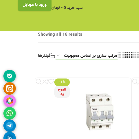
ورود با موبایل
سبد خرید
0
۰
تومان
Showing all 16 results
فیلترها
-1%
ناموج
ود