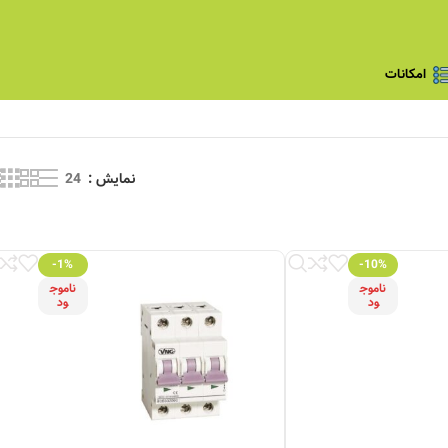
امکانات
نمایش
24
-1%
-10%
ناموج
ناموج
ود
ود