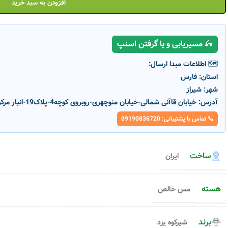
افزودن به سبد خرید
🛵 مسیریابی و یا گرفتن اسنپ
🗺️ اطلاعات مبدا ارسال:
استان:
فارس
شهر:
شیراز
آدرس:
خیابان قاآنی شمالی-خیابان منوچهری-روبروی کوچه4-پلاک19-انبار مرکزی پارسانور
📞 تماس با پشتیبانی: 09190836720
-1%
-1%
ناموج
ود
ساخت
ایران
سیم ۱ مفتولی شیرکوه یزد
سیم ۲.۵ مفتولی شیرکوه یزد
هسته
مس خالص
کد محصول :
5953
کد محصول :
5960
رنگ بدنه
رنگ بدنه
افزودن به سبد خرید
افزودن به سبد خری
برند
شیرکوه یزد