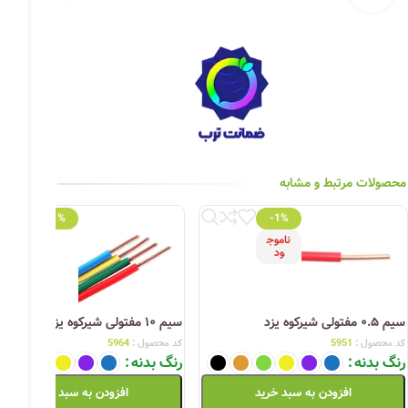
چراغ خیابانی
چراغ محوطه
چراغ سقفی (هالوژن)
چراغ تونلی-آسانسوری
چراغ جت لایت
محصولات مرتبط و مشابه
چراغ چشمی (پارکتی)
-1%
-1%
ناموج
ود
سیم ۰.۵ مفتولی شیرکوه یزد
سیم ۱۰ مفتولی شیرکوه یزد
کد محصول :
5951
کد محصول :
5964
رنگ بدنه
رنگ بدنه
افزودن به سبد خرید
افزودن به سبد خرید