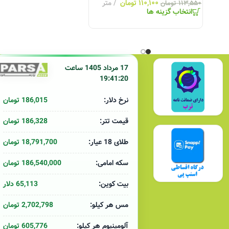
۱۱۰,۱۰۰
تومان
متر
۱۱۳,۵۵۰
تومان
انتخاب گزینه ها
17 مرداد 1405 ساعت
19:41:20
186,015 تومان
نرخ دلار:
186,328 تومان
قیمت تتر:
18,791,700 تومان
طلای 18 عیار:
186,540,000 تومان
سکه امامی:
65,113 دلار
بیت کوین:
2,702,798 تومان
مس هر کیلو:
605,776 تومان
آلومینیوم هر کیلو: