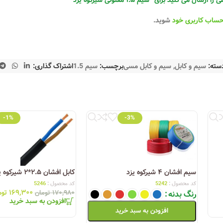
 می کنید برای “سیم ۱.۵ مفتولی شیرکوه یزد”
حساب کاربری خود
شوید.
سته:
سیم و کابل
,
سیم و کابل مسی
برچسب:
سیم 1.5
اشتراک گذاری:
-1%
-3%
سیم افشان ۴ شیرکوه یزد
کابل افشان ۲.۵*۲ شیرکوه یزد
کد محصول :
5242
کد محصول :
5246
۱۶۹,۳۰۰
توم
رنگ بدنه
۱۷۰,۹۸۰
تومان
افزودن به سبد خرید
افزودن به سبد خرید