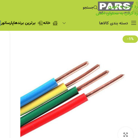
رد کردن به ناوبری
جستجو
رد کردن به محتوای اصلی
خانه
برترین برندها
پارسانور
دسته بندی کالاها
فروش ویژه
-1%
چراغ مطالعه
فروش ویژه
چراغ اضطراری و
شارژی
لامپ
ریسه شلنگی و لاین نوری
پروژکتور و نورافکن
چراغ
چراغ خطی
چراغ توکار
چراغ آویز
بزرگنمایی تصویر
چراغ استادیومی