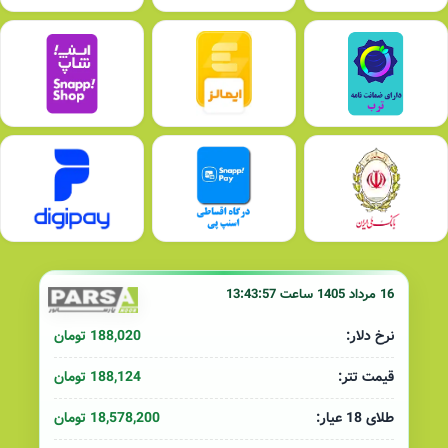
16 مرداد 1405 ساعت 13:43:57
188,020 تومان
نرخ دلار:
188,124 تومان
قیمت تتر:
18,578,200 تومان
طلای 18 عیار: