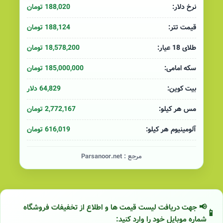
188,020 تومان
نرخ دلار:
188,124 تومان
قیمت تتر:
18,578,200 تومان
طلای 18 عیار:
185,000,000 تومان
سکه امامی:
64,829 دلار
بیت کوین:
2,772,167 تومان
مس هر کیلو:
616,019 تومان
آلومینیوم هر کیلو:
مرجع :
Parsanoor.net
📢 جهت دریافت لیست قیمت ها و اطلاع از تخفیفات فروشگاه
شماره موبایل خود را وارد کنید: