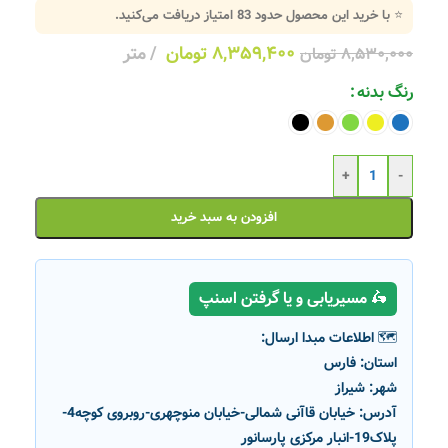
⭐ با خرید این محصول حدود
83
امتیاز دریافت می‌کنید.
۸,۳۵۹,۴۰۰
تومان
متر
۸,۵۳۰,۰۰۰
تومان
رنگ بدنه
+
-
افزودن به سبد خرید
🛵 مسیریابی و یا گرفتن اسنپ
🗺️ اطلاعات مبدا ارسال:
استان:
فارس
شهر:
شیراز
آدرس:
خیابان قاآنی شمالی-خیابان منوچهری-روبروی کوچه4-
پلاک19-انبار مرکزی پارسانور