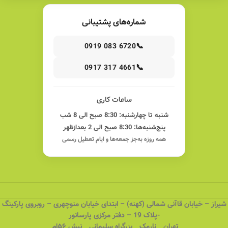
شماره‌های پشتیبانی
📞
0919 083 6720
📞
0917 317 4661
ساعات کاری
شنبه تا چهارشنبه: 8:30 صبح الی 8 شب
پنج‌شنبه‌ها: 8:30 صبح الی 2 بعدازظهر
همه روزه به‌جز جمعه‌ها و ایام تعطیل رسمی
شیراز – خیابان قاآنی شمالی (کهنه) – ابتدای خیابان منوچهری – روبروی پارکینگ
-پلاک 19 – دفتر مرکزی پارسانور
تهران _ نارمک _ بزرگراه سلیمانی _ نبش ۵۶ام