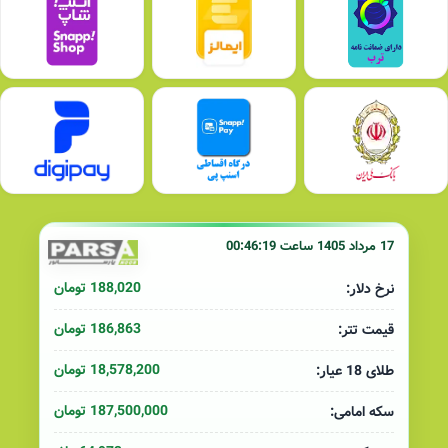
17 مرداد 1405 ساعت 00:46:19
188,020 تومان
نرخ دلار:
186,863 تومان
قیمت تتر:
18,578,200 تومان
طلای 18 عیار:
187,500,000 تومان
سکه امامی: