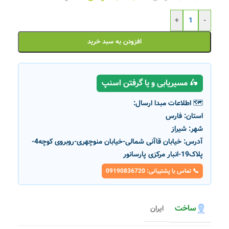
+
-
افزودن به سبد خرید
🛵 مسیریابی و یا گرفتن اسنپ
🗺️ اطلاعات مبدا ارسال:
استان:
فارس
شهر:
شیراز
آدرس:
خیابان قاآنی شمالی-خیابان منوچهری-روبروی کوچه4-
پلاک19-انبار مرکزی پارسانور
📞 تماس با پشتیبانی: 09190836720
ساخت
ایران