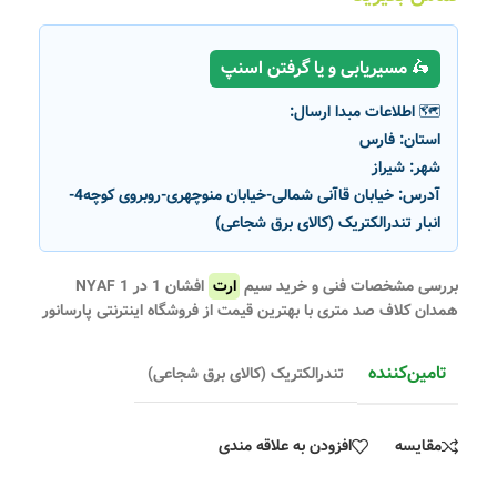
🛵 مسیریابی و یا گرفتن اسنپ
🗺️ اطلاعات مبدا ارسال:
استان:
فارس
شهر:
شیراز
آدرس:
خیابان قاآنی شمالی-خیابان منوچهری-روبروی کوچه4-
انبار تندرالکتریک (کالای برق شجاعی)
بررسی مشخصات فنی و خرید سیم
ارت
افشان 1 در 1 NYAF
همدان کلاف صد متری با بهترین قیمت از فروشگاه اینترنتی پارسانور
تامین‌کننده
تندرالکتریک (کالای برق شجاعی)
مقایسه
افزودن به علاقه مندی