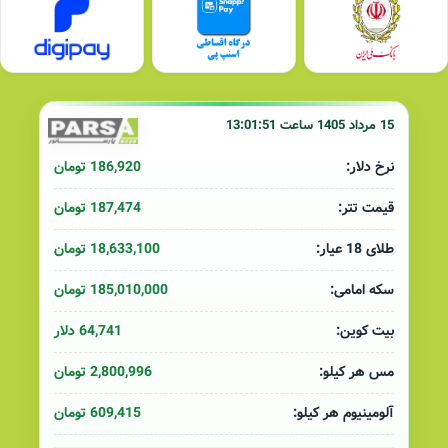
15 مرداد 1405 ساعت 13:01:51
186,920 تومان
نرخ دلار:
187,474 تومان
قیمت تتر:
18,633,100 تومان
طلای 18 عیار:
185,010,000 تومان
سکه امامی:
64,741 دلار
بیت کوین:
2,800,996 تومان
مس هر کیلو:
609,415 تومان
آلومینیوم هر کیلو: