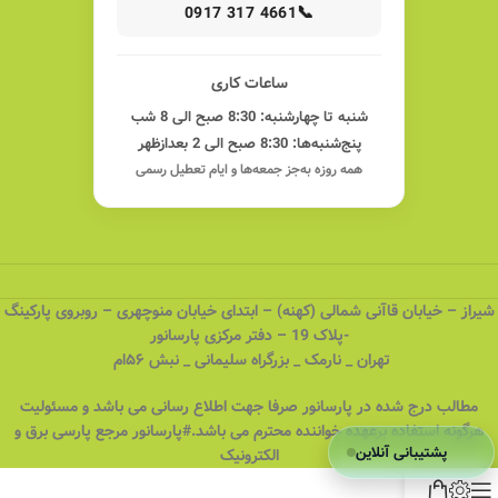
📞
0917 317 4661
ساعات کاری
شنبه تا چهارشنبه: 8:30 صبح الی 8 شب
پنج‌شنبه‌ها: 8:30 صبح الی 2 بعدازظهر
همه روزه به‌جز جمعه‌ها و ایام تعطیل رسمی
شیراز – خیابان قاآنی شمالی (کهنه) – ابتدای خیابان منوچهری – روبروی پارکینگ
-پلاک 19 – دفتر مرکزی پارسانور
تهران _ نارمک _ بزرگراه سلیمانی _ نبش ۵۶ام
مطالب درج شده در پارسانور صرفا جهت اطلاع رسانی می باشد و مسئولیت
هرگونه استفاده برعهده خواننده محترم می باشد.#پارسانور مرجع پارسی برق و
پشتیبانی آنلاین
الکترونیک