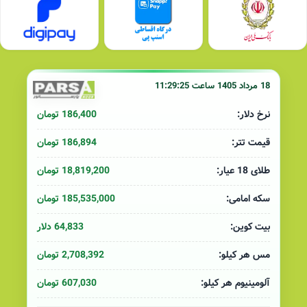
18 مرداد 1405 ساعت 11:29:25
186,400 تومان
نرخ دلار:
186,894 تومان
قیمت تتر:
18,819,200 تومان
طلای 18 عیار:
185,535,000 تومان
سکه امامی:
64,833 دلار
بیت کوین:
2,708,392 تومان
مس هر کیلو:
607,030 تومان
آلومینیوم هر کیلو: