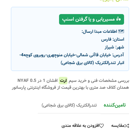
🛵 مسیریابی و یا گرفتن اسنپ
🗺️ اطلاعات مبدا ارسال:
استان:
فارس
شهر:
شیراز
آدرس:
خیابان قاآنی شمالی-خیابان منوچهری-روبروی کوچه4-
انبار تندرالکتریک (کالای برق شجاعی)
بررسی مشخصات فنی و خرید سیم
ارت
افشان 1 در 0.5 NYAF
همدان کلاف صد متری با بهترین قیمت از فروشگاه اینترنتی پارسانور
تامین‌کننده
تندرالکتریک (کالای برق شجاعی)
مقایسه
افزودن به علاقه مندی