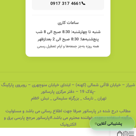
📞
0917 317 4661
ساعات کاری
شنبه تا چهارشنبه: 8:30 صبح الی 8 شب
پنج‌شنبه‌ها: 8:30 صبح الی 2 بعدازظهر
همه روزه به‌جز جمعه‌ها و ایام تعطیل رسمی
شیراز – خیابان قاآنی شمالی (کهنه) – ابتدای خیابان منوچهری – روبروی پارکینگ
-پلاک 19 – دفتر مرکزی پارسانور
تهران _ نارمک _ بزرگراه سلیمانی _ نبش ۵۶ام
مطالب درج شده در پارسانور صرفا جهت اطلاع رسانی می باشد و مسئولیت
هرگونه استفاده برعهده خواننده محترم می باشد.#پارسانور مرجع پارسی برق و
پشتیبانی آنلاین
الکترونیک