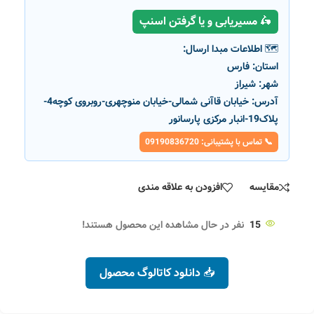
🛵 مسیریابی و یا گرفتن اسنپ
🗺️ اطلاعات مبدا ارسال:
استان:
فارس
شهر:
شیراز
آدرس:
خیابان قاآنی شمالی-خیابان منوچهری-روبروی کوچه4-
پلاک19-انبار مرکزی پارسانور
📞 تماس با پشتیبانی: 09190836720
مقایسه
افزودن به علاقه مندی
15
نفر در حال مشاهده این محصول هستند!
📥 دانلود کاتالوگ محصول