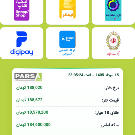
15 مرداد 1405 ساعت 23:05:24
188,020 تومان
نرخ دلار:
188,672 تومان
قیمت تتر:
18,578,200 تومان
طلای 18 عیار:
184,600,000 تومان
سکه امامی: