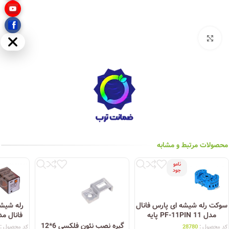
بزرگنمایی تصویر
مخفی
محصولات مرتبط و مشابه
نامو
جود
سوکت رله شیشه ای پارس فانال
رله شیشه
مدل PF-11PIN 11 پایه
فانال مدل PFR-22 
گیره نصب نئون فلکسی 6*12
کد محصول :
28780
کد محصول :