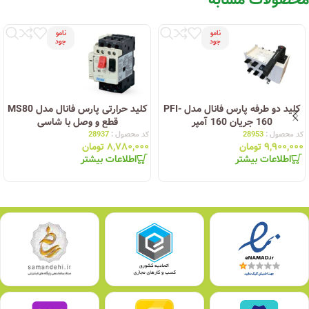
نامو
نامو
جود
جود
کلید دو طرفه پارس فانال مدل PFI-
کلید حرارتی پارس فانال مدل MS80
160 جریان 160 آمپر
قطع و وصل با شاسی
کد محصول :
28953
کد محصول :
28937
۹,۹۰۰,۰۰۰
تومان
۸,۷۸۰,۰۰۰
تومان
اطلاعات بیشتر
اطلاعات بیشتر