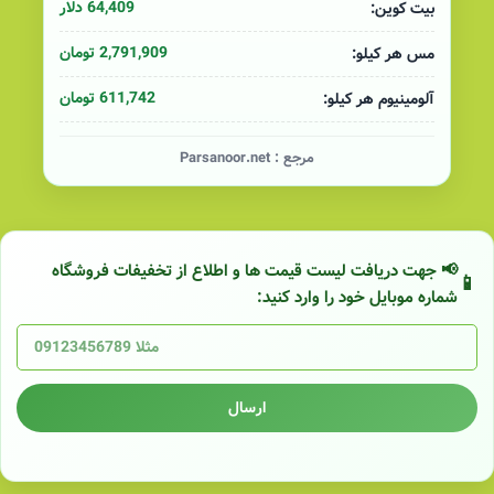
64,409 دلار
بیت کوین:
2,791,909 تومان
مس هر کیلو:
611,742 تومان
آلومینیوم هر کیلو:
مرجع :
Parsanoor.net
📢 جهت دریافت لیست قیمت ها و اطلاع از تخفیفات فروشگاه
شماره موبایل خود را وارد کنید:
ارسال