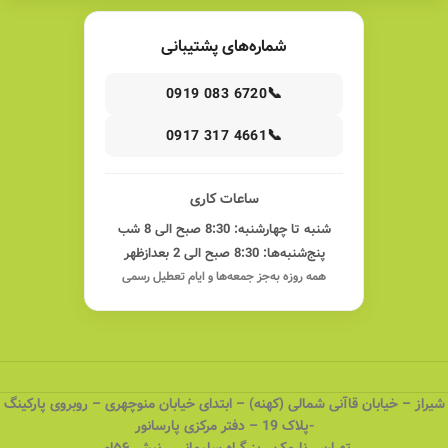
شماره‌های پشتیبانی
📞
0919 083 6720
📞
0917 317 4661
ساعات کاری
شنبه تا چهارشنبه: 8:30 صبح الی 8 شب
پنج‌شنبه‌ها: 8:30 صبح الی 2 بعدازظهر
همه روزه به‌جز جمعه‌ها و ایام تعطیل رسمی
شیراز – خیابان قاآنی شمالی (کهنه) – ابتدای خیابان منوچهری – روبروی پارکینگ
-پلاک 19 – دفتر مرکزی پارسانور