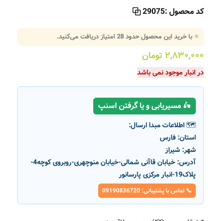
کد محصول :
29075
⭐ با خرید این محصول حدود
28
امتیاز دریافت می‌کنید.
۲,۸۳۰,۰۰۰
تومان
در انبار موجود نمی باشد
🛵 مسیریابی و یا گرفتن اسنپ
🗺️ اطلاعات مبدا ارسال:
استان:
فارس
شهر:
شیراز
آدرس:
خیابان قاآنی شمالی-خیابان منوچهری-روبروی کوچه4-
پلاک19-انبار مرکزی پارسانور
📞 تماس با پشتیبانی: 09190836720