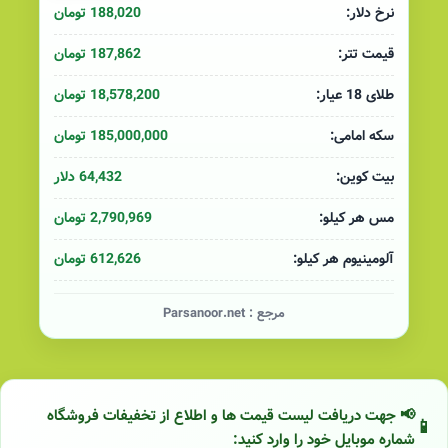
188,020 تومان
نرخ دلار:
187,862 تومان
قیمت تتر:
18,578,200 تومان
طلای 18 عیار:
185,000,000 تومان
سکه امامی:
64,432 دلار
بیت کوین:
2,790,969 تومان
مس هر کیلو:
612,626 تومان
آلومینیوم هر کیلو:
مرجع :
Parsanoor.net
📢 جهت دریافت لیست قیمت ها و اطلاع از تخفیفات فروشگاه
شماره موبایل خود را وارد کنید: