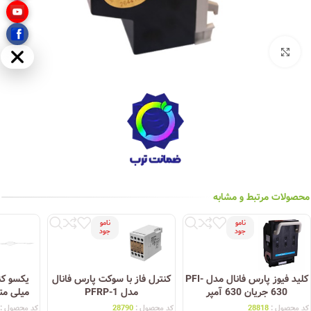
بزرگنمایی تصویر
مخفی
محصولات مرتبط و مشابه
نامو
نامو
جود
جود
کلید فیوز پارس فانال مدل PFI-
کنترل فاز با سوکت پارس فانال
630 جریان 630 آمپر
مدل PFRP-1
میلی مت
کد محصول :
28818
کد محصول :
28790
کد محصول :