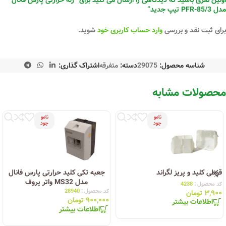
مدل PFR-85/3 تیپ جدید”
برای ثبت نقد و بررسی
وارد حساب کاربری خود
شوید.
شناسه محصول:
29075
دسته:
متفرقه
اشتراک گذاری:
محصولات مشابه
نامو
نامو
جود
جود
قوطی کلید و پریز لگراند
جعبه تکی کلید حرارتی پارس فانال
مدل MS32 واتر پروف
کد محصول :
4238
کد محصول :
28940
۳,۹۰۰
تومان
۹۰۰,۰۰۰
تومان
اطلاعات بیشتر
اطلاعات بیشتر