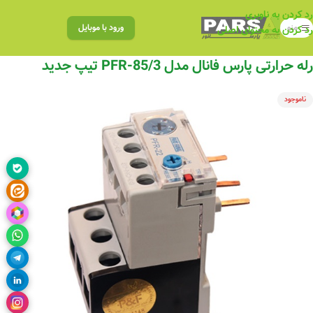
رد کردن به ناوبری
منو
ورود با موبایل
رد کردن به محتوای اصلی
رله حرارتی پارس فانال مدل PFR-85/3 تیپ جدید
ناموجود