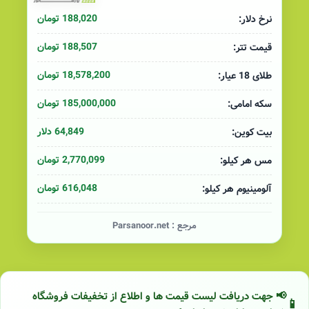
188,020 تومان
نرخ دلار:
188,507 تومان
قیمت تتر:
18,578,200 تومان
طلای 18 عیار:
185,000,000 تومان
سکه امامی:
64,849 دلار
بیت کوین:
2,770,099 تومان
مس هر کیلو:
616,048 تومان
آلومینیوم هر کیلو:
مرجع :
Parsanoor.net
📢 جهت دریافت لیست قیمت ها و اطلاع از تخفیفات فروشگاه