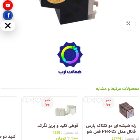
بزرگنمایی تصویر
مخفی
محصولات مرتبط و مشابه
نامو
نامو
جود
جود
رله شیشه ای دو کنتاک پارس
قوطی کلید و پریز لگراند
فانال مدل PFR-23 قفل شو
کد محصول :
4238
کلید دو 
۳,۹۰۰
تومان
کد محصول :
28774