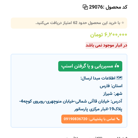
کد محصول :
29076
⭐ با خرید این محصول حدود
62
امتیاز دریافت می‌کنید.
۶,۲۰۰,۰۰۰
تومان
در انبار موجود نمی باشد
🛵 مسیریابی و یا گرفتن اسنپ
🗺️ اطلاعات مبدا ارسال:
استان:
فارس
شهر:
شیراز
آدرس:
خیابان قاآنی شمالی-خیابان منوچهری-روبروی کوچه4-
پلاک19-انبار مرکزی پارسانور
📞 تماس با پشتیبانی: 09190836720