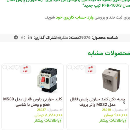
مدل PFR-100/3 تیپ جدید”
برای ثبت نقد و بررسی
وارد حساب کاربری خود
شوید.
شناسه محصول:
29076
دسته:
متفرقه
اشتراک گذاری:
محصولات مشابه
نامو
نامو
جود
جود
جعبه تکی کلید حرارتی پارس فانال
کلید حرارتی پارس فانال مدل MS80
مدل MS32 واتر پروف
قطع و وصل با شاسی
کد محصول :
28940
کد محصول :
28937
۹۰۰,۰۰۰
تومان
۸,۷۸۰,۰۰۰
تومان
اطلاعات بیشتر
اطلاعات بیشتر