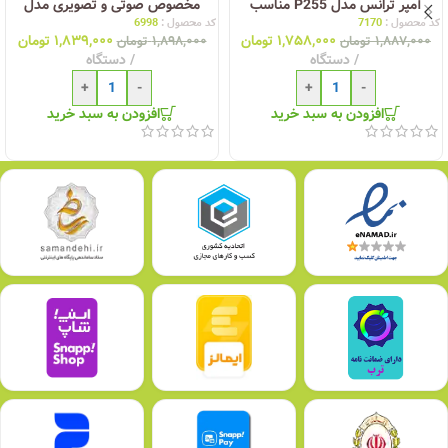
آمپر ترانس مدل P255 مناسب
مخصوص صوتی و تصویری مدل
یخچال و فریزر
P256C دارای نمایشگر ولتاژ- شش
کد محصول :
7170
کد محصول :
6998
۱,۷۵۸,۰۰۰
تومان
۱,۸۳۹,۰۰۰
تومان
خانه
۱,۸۸۷,۰۰۰
تومان
۱,۸۹۸,۰۰۰
تومان
دستگاه
دستگاه
+
-
+
-
افزودن به سبد خرید
افزودن به سبد خرید