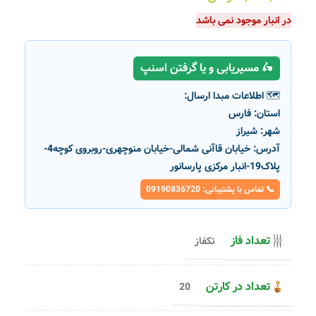
در انبار موجود نمی باشد
🛵 مسیریابی و یا گرفتن اسنپ
🗺️ اطلاعات مبدا ارسال:
استان:
فارس
شهر:
شیراز
آدرس:
خیابان قاآنی شمالی-خیابان منوچهری-روبروی کوچه4-
پلاک19-انبار مرکزی پارسانور
📞 تماس با پشتیبانی: 09190836720
تعداد فاز
تکفاز
تعداد در کارتن
20