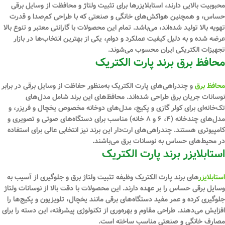
محبوبیت بالایی دارند، استابلایزرها برای تثبیت ولتاژ و محافظت از وسایل برقی
حساس، و همچنین هواکش‌های‌ خانگی و صنعتی که با طراحی کم‌صدا و قدرت
تهویه بالا تولید شده‌اند، می‌باشد. تمام این محصولات با گارانتی معتبر و تنوع بالا
عرضه شده و به دلیل کیفیت عملکرد و دوام، یکی از بهترین انتخاب‌ها در بازار
تجهیزات الکتریکی ایران محسوب می‌شوند.
محافظ برق برند پارت الکتریک
محافظ‌ برق
و چندراهی‌های پارت الکتریک به‌منظور حفاظت از وسایل برقی در برابر
نوسانات جریان برق طراحی شده‌اند. محافظ‌های این برند شامل مدل‌های
تک‌خانه‌ای برای کولر گازی و پکیج، مدل‌های دوخانه مخصوص یخچال و فریزر، و
مدل‌های چندخانه (۴، ۶ و ۸ خانه) مناسب برای دستگاه‌های صوتی و تصویری و
کامپیوتری هستند. چندراهی‌های ارت‌دار این برند نیز انتخابی عالی برای استفاده
در محیط‌های حساس به نوسانات برق می‌باشند.
استابلایزر برند پارت الکتریک
استابلایزر
های برند پارت الکتریک وظیفه‌ تثبیت ولتاژ برق و جلوگیری از آسیب به
وسایل برقی حساس را بر عهده دارند. این محصولات با دقت بالا از نوسانات ولتاژ
جلوگیری کرده و عمر مفید دستگاه‌های برقی مانند یخچال، تلویزیون و پکیج‌ها را
افزایش می‌دهند. طراحی مقاوم و بهره‌وری از تکنولوژی پیشرفته، این دسته را برای
مصارف خانگی و صنعتی مناسب ساخته است.