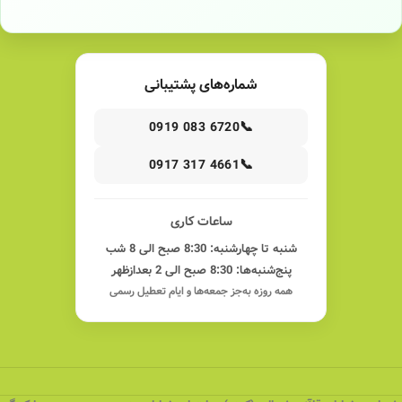
شماره‌های پشتیبانی
📞
0919 083 6720
📞
0917 317 4661
ساعات کاری
شنبه تا چهارشنبه: 8:30 صبح الی 8 شب
پنج‌شنبه‌ها: 8:30 صبح الی 2 بعدازظهر
همه روزه به‌جز جمعه‌ها و ایام تعطیل رسمی