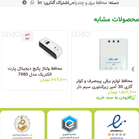
دسته:
محافظ برق و چندراهی
اشتراک گذاری:
محصولات مشابه
نامو
جود
محافظ ولتاژ پکیج دیجیتال پارت
الکتریک مدل 7980
۶۷۷,۶۰۰
تومان
محافظ لوازم برقی پرمصرف و کولر
گازی 30 آمپر زیرکنتوری سیم دار
۱,۵۱۸,۷۰۰
تومان
نوسان الکتریک C-115
افزودن به سبد خرید