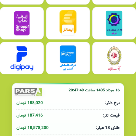
16 مرداد 1405 ساعت 20:47:49
188,020 تومان
نرخ دلار:
187,416 تومان
قیمت تتر:
18,578,200 تومان
طلای 18 عیار: