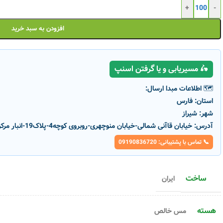
+
-
افزودن به سبد خرید
🛵 مسیریابی و یا گرفتن اسنپ
🗺️ اطلاعات مبدا ارسال:
استان:
فارس
شهر:
شیراز
آدرس:
خیابان قاآنی شمالی-خیابان منوچهری-روبروی کوچه4-پلاک19-انبار مرکزی پارسانور
📞 تماس با پشتیبانی: 09190836720
ساخت
ایران
هسته
مس خالص