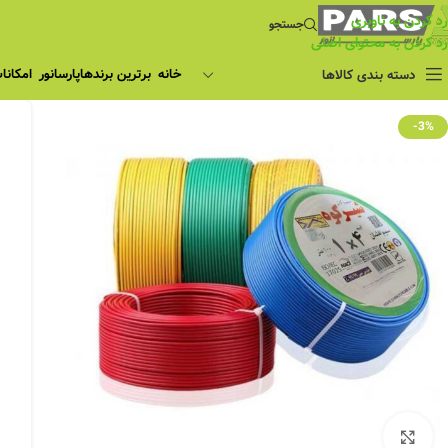
رد کردن به ناوبری
جستجو
رد کردن به محتوای اصلی
خانه
برترین برندها
پارسانور
امکانا
دسته بندی کالاها
-3%
بزرگنمایی تصویر