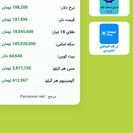
188,200 تومان
نرخ دلار:
187,896 تومان
قیمت تتر:
18,645,600 تومان
طلای 18 عیار:
185,020,000 تومان
سکه امامی:
64,648 دلار
بیت کوین:
2,817,730 تومان
مس هر کیلو:
612,967 تومان
آلومینیوم هر کیلو:
مرجع :
Parsanoor.net