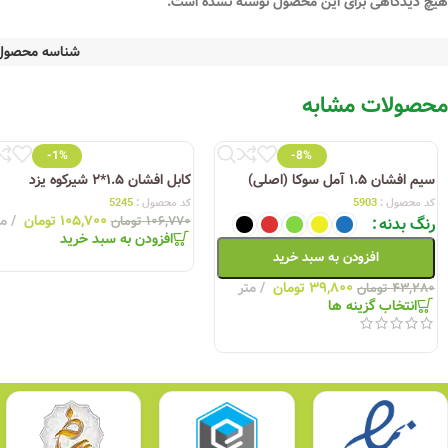
هیچ دیدگاهی برای این محصول نوشته نشده است.
شناسه محصول
محصولات مشابه
-1%
-8%
سیم افشان ۱.۵ آمل سوکا (اصلی)
کابل افشان ۱.۵*۲ شیرکوه یزد
کد محصول :
5903
کد محصول :
5245
۱۰۵,۷۰۰
تومان
مت
رنگ بدنه
۱۰۶,۷۷۰
تومان
افزودن به سبد خرید
افزودن به سبد خرید
۳۹,۸۰۰
تومان
متر
۴۳,۲۸۰
تومان
انتخاب گزینه ها