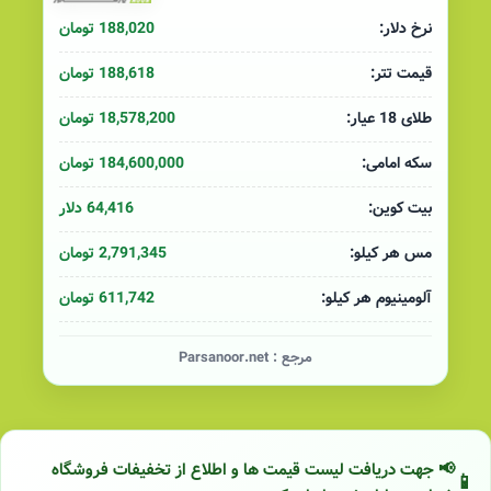
188,020 تومان
نرخ دلار:
188,618 تومان
قیمت تتر:
18,578,200 تومان
طلای 18 عیار:
184,600,000 تومان
سکه امامی:
64,416 دلار
بیت کوین:
2,791,345 تومان
مس هر کیلو:
611,742 تومان
آلومینیوم هر کیلو:
مرجع :
Parsanoor.net
📢 جهت دریافت لیست قیمت ها و اطلاع از تخفیفات فروشگاه