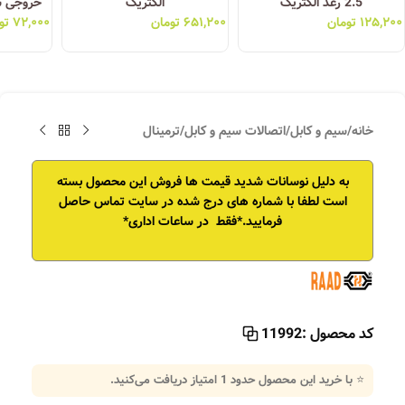
2.5 رعد الکتریک
الکتریک
خروجی سایز2.5 رعد
۱۲۵,۲۰۰
تومان
۶۵۱,۲۰۰
تومان
۷۲,۰۰۰
تو
خانه
/
سیم و کابل
/
اتصالات سیم و کابل
/
ترمینال
به دلیل نوسانات شدید قیمت ها فروش این محصول بسته
است
لطفا با شماره های درج شده در سایت تماس حاصل
فرمایید.*فقط در ساعات اداری*
کد محصول :
11992
⭐ با خرید این محصول حدود
1
امتیاز دریافت می‌کنید.