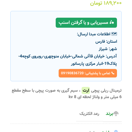
۱۸۹,۲۰۰
تومان
🛵 مسیریابی و یا گرفتن اسنپ
🗺️ اطلاعات مبدا ارسال:
استان:
فارس
شهر:
شیراز
آدرس:
خیابان قاآنی شمالی-خیابان منوچهری-روبروی کوچه4-
پلاک19-انبار مرکزی پارسانور
📞 تماس با پشتیبانی: 09190836720
ترمینال ریلی پیچی
ارت
، سیم گیری به صورت پیچی با سطح مقطع
6 میلی متر و ولتاژ لحظه ای 8 kv
برند
رعد الکتریک