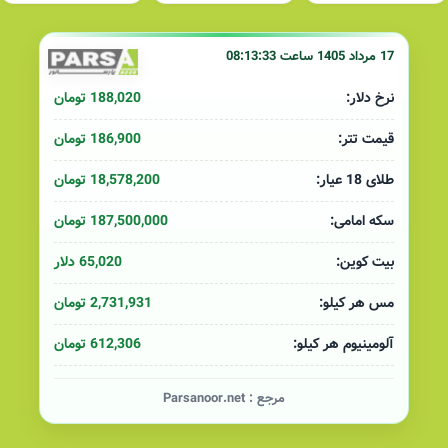
17 مرداد 1405 ساعت 08:13:33
188,020 تومان
نرخ دلار:
186,900 تومان
قیمت تتر:
18,578,200 تومان
طلای 18 عیار:
187,500,000 تومان
سکه امامی:
65,020 دلار
بیت کوین:
2,731,931 تومان
مس هر کیلو:
612,306 تومان
آلومینیوم هر کیلو:
مرجع :
Parsanoor.net