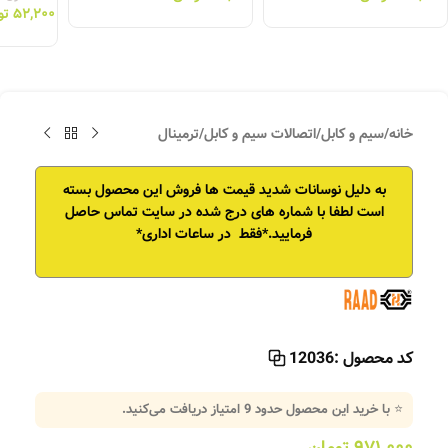
۵۲,۲۰۰
تو
خانه
/
سیم و کابل
/
اتصالات سیم و کابل
/
ترمینال
به دلیل نوسانات شدید قیمت ها فروش این محصول بسته
است
لطفا با شماره های درج شده در سایت تماس حاصل
فرمایید.*فقط در ساعات اداری*
کد محصول :
12036
⭐ با خرید این محصول حدود
9
امتیاز دریافت می‌کنید.
۹۷۱,۰۰۰
تومان