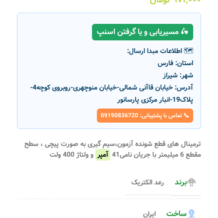
🛵 مسیریابی و یا گرفتن اسنپ
🗺️ اطلاعات مبدا ارسال:
استان:
فارس
شهر:
شیراز
آدرس:
خیابان قاآنی شمالی-خیابان منوچهری-روبروی کوچه4-
پلاک19-انبار مرکزی پارسانور
📞 تماس با پشتیبانی: 09190836720
ترمینال های قطع شونده آزمون،سیم گیری به صورت پیچی ، سطح
مقطع 6 میلیمتر با جریان نامی41
آمپر
و ولتاژ 400 ولت
برند
رعد الکتریک
ساخت
ایران