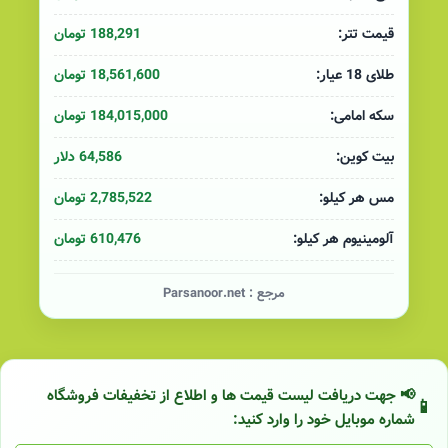
188,291 تومان
قیمت تتر:
18,561,600 تومان
طلای 18 عیار:
184,015,000 تومان
سکه امامی:
64,586 دلار
بیت کوین:
2,785,522 تومان
مس هر کیلو:
610,476 تومان
آلومینیوم هر کیلو:
مرجع :
Parsanoor.net
📢 جهت دریافت لیست قیمت ها و اطلاع از تخفیفات فروشگاه
شماره موبایل خود را وارد کنید: