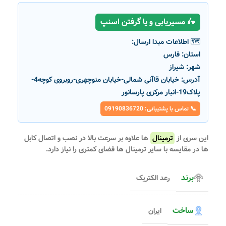
🛵 مسیریابی و یا گرفتن اسنپ
🗺️ اطلاعات مبدا ارسال:
استان:
فارس
شهر:
شیراز
آدرس:
خیابان قاآنی شمالی-خیابان منوچهری-روبروی کوچه4-
پلاک19-انبار مرکزی پارسانور
📞 تماس با پشتیبانی: 09190836720
این سری از
ترمینال
ها علاوه بر سرعت بالا در نصب و اتصال کابل
ها در مقایسه با سایر ترمینال ها فضای کمتری را نیاز دارد.
برند
رعد الکتریک
ساخت
ایران