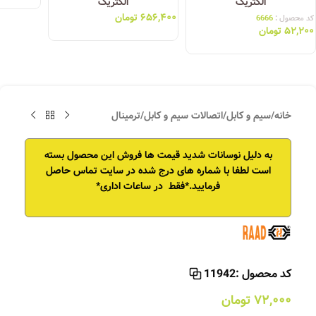
الکتریک
الکتریک
۶۵۶,۴۰۰
تومان
کد محصول :
6666
۵۲,۲۰۰
تومان
خانه
/
سیم و کابل
/
اتصالات سیم و کابل
/
ترمینال
به دلیل نوسانات شدید قیمت ها فروش این محصول بسته
است
لطفا با شماره های درج شده در سایت تماس حاصل
فرمایید.*فقط در ساعات اداری*
کد محصول :
11942
۷۲,۰۰۰
تومان