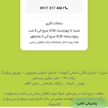
📞
0917 317 4661
ساعات کاری
شنبه تا چهارشنبه: 8:30 صبح الی 8 شب
پنج‌شنبه‌ها: 8:30 صبح الی 2 بعدازظهر
همه روزه به‌جز جمعه‌ها و ایام تعطیل رسمی
شیراز – خیابان قاآنی شمالی (کهنه) – ابتدای خیابان منوچهری – روبروی پارکینگ
-پلاک 19 – دفتر مرکزی پارسانور
تهران _ نارمک _ بزرگراه سلیمانی _ نبش ۵۶ام
مطالب درج شده در پارسانور صرفا جهت اطلاع رسانی می باشد و مسئولیت
هرگونه استفاده برعهده خواننده محترم می باشد.#پارسانور مرجع پارسی برق و
پشتیبانی آنلاین
الکترونیک