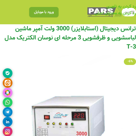
رد کردن به ناوبری
منو
ورود با موبایل
رد کردن به محتوای اصلی
ترانس دیجیتال (استابلایزر) 3000 ولت آمپر ماشین
لباسشویی و ظرفشویی 3 مرحله ای نوسان الکتریک مدل
T-3
-6%