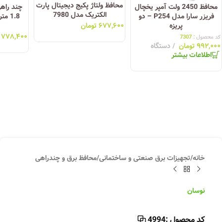
محافظ ولتاژ پکیج دیجیتال پارت
محافظ 2450 ولت آمپر یخچال
الکتریک مدل 7980
فریزر سارا مدل P254 – دو
1.8 
پریزه
۶۷۷,۶۰۰
تومان
۷۷۸,۴۰۰
کد محصول :
7307
۹۹۲,۰۰۰
تومان
دستگاه
اطلاعات بیشتر
خانه
/
تجهیزات برق صنعتی و ساختمانی
/
محافظ برق و چندراهی
نوسان
کد محصول :
4994