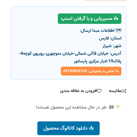
🛵 مسیریابی و یا گرفتن اسنپ
🗺️ اطلاعات مبدا ارسال:
استان:
فارس
شهر:
شیراز
آدرس:
خیابان قاآنی شمالی-خیابان منوچهری-روبروی کوچه4-
پلاک19-انبار مرکزی پارسانور
📞 تماس با پشتیبانی: 09190836720
مقایسه
افزودن به علاقه مندی
20
نفر در حال مشاهده این محصول هستند!
📥 دانلود کاتالوگ محصول