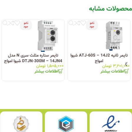
محصولات مشابه
نامو
نامو
جود
جود
تایمر ثانیه ATJ-60S – 14J2 شیوا
تایمر ستاره مثلث سری N مدل
امواج
DTJN-300M – 14JN4 شیوا امواج
۳,۲۰۱,۰۰۰
تومان
۱,۵۰۵,۰۰۰
تومان
اطلاعات بیشتر
اطلاعات بیشتر