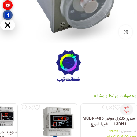
مخفی
بزرگنمایی تصویر
محصولات مرتبط و مشابه
نامو
جود
سوپر کنترل موتور MCBN-485
– 13BN1 شیوا امواج
کد محصول :
19944
۵,۷۷۵,۰۰۰
تومان