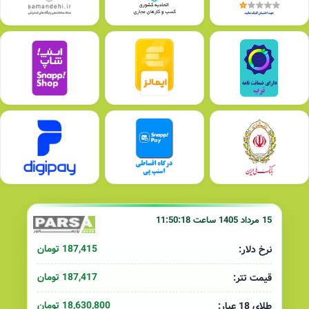
15 مرداد 1405 ساعت 11:50:18
187,415 تومان
نرخ دلار:
187,417 تومان
قیمت تتر:
18,630,800 تومان
طلای 18 عیار: