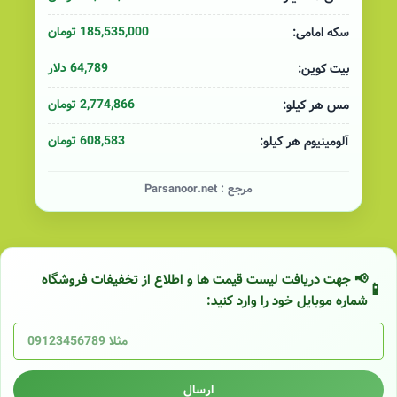
185,535,000 تومان
سکه امامی:
64,789 دلار
بیت کوین:
2,774,866 تومان
مس هر کیلو:
608,583 تومان
آلومینیوم هر کیلو:
مرجع :
Parsanoor.net
📢 جهت دریافت لیست قیمت ها و اطلاع از تخفیفات فروشگاه
شماره موبایل خود را وارد کنید:
ارسال