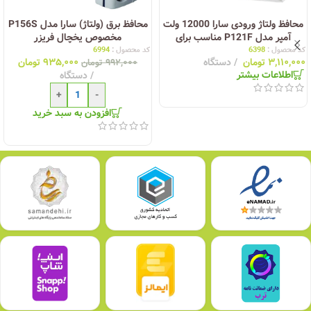
محافظ ولتاژ ورودی سارا 12000 ولت
محافظ برق (ولتاژ) سارا مدل P156S
آمپر مدل P121F مناسب برای
مخصوص یخچال فریزر
زیرکنتور و کولرگازی
کد محصول :
6398
کد محصول :
6994
۳,۱۱۰,۰۰۰
تومان
دستگاه
۹۳۵,۰۰۰
تومان
۹۹۲,۰۰۰
تومان
اطلاعات بیشتر
دستگاه
+
-
افزودن به سبد خرید