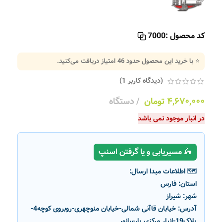
کد محصول :
7000
⭐ با خرید این محصول حدود
46
امتیاز دریافت می‌کنید.
(دیدگاه کاربر
1
)
۴,۶۷۰,۰۰۰
تومان
دستگاه
در انبار موجود نمی باشد
🛵 مسیریابی و یا گرفتن اسنپ
🗺️ اطلاعات مبدا ارسال:
استان:
فارس
شهر:
شیراز
آدرس:
خیابان قاآنی شمالی-خیابان منوچهری-روبروی کوچه4-
پلاک19-انبار مرکزی پارسانور