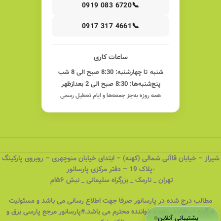
📞
0919 083 6720
📞
0917 317 4661
ساعات کاری
شنبه تا چهارشنبه: 8:30 صبح الی 8 شب
پنج‌شنبه‌ها: 8:30 صبح الی 2 بعدازظهر
همه روزه به‌جز جمعه‌ها و ایام تعطیل رسمی
شیراز – خیابان قاآنی شمالی (کهنه) – ابتدای خیابان منوچهری – روبروی پارکینگ
-پلاک 19 – دفتر مرکزی پارسانور
تهران _ نارمک _ بزرگراه سلیمانی _ نبش ۵۶ام
مطالب درج شده در پارسانور صرفا جهت اطلاع رسانی می باشد و مسئولیت
هرگونه استفاده برعهده خواننده محترم می باشد.#پارسانور مرجع پارسی برق و
پشتیبانی آنلاین