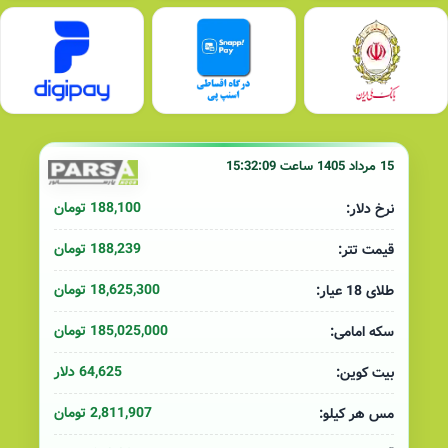
15 مرداد 1405 ساعت 15:32:09
188,100 تومان
نرخ دلار:
188,239 تومان
قیمت تتر:
18,625,300 تومان
طلای 18 عیار:
185,025,000 تومان
سکه امامی:
64,625 دلار
بیت کوین:
2,811,907 تومان
مس هر کیلو: