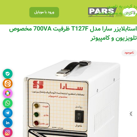
رد کردن به ناوبری
منو
ورود با موبایل
رد کردن به محتوای اصلی
استابلایزر سارا مدل T127F ظرفیت 700VA مخصوص
تلویزیون و کامپیوتر
ناموجود