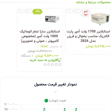
محصولات مرتبط و مشابه
نامو
-8%
جود
استابلایزر 1700 ولت آمپر پارت
استابلایزر سارا تمام اتوماتیک
الکتریک مناسب یخچال و فریزر
1000 ولت آمپر (مخصوص
مدل 2826
کامپیوتر ، صوتی و تصویری)
۵,۶۳۵,۰۰۰
تومان
کد محصول :
18568
۱۰,۴۷۷,۰۰۰
تومان
۹,۵۹۰,۰۰۰
تومان
دستگاه
افزودن به سبد خرید
نمودار تغییر قیمت محصول
✅