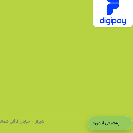
شیراز – خیابان قاآنی شمالی (کهنه)
پشتیبانی آنلاین