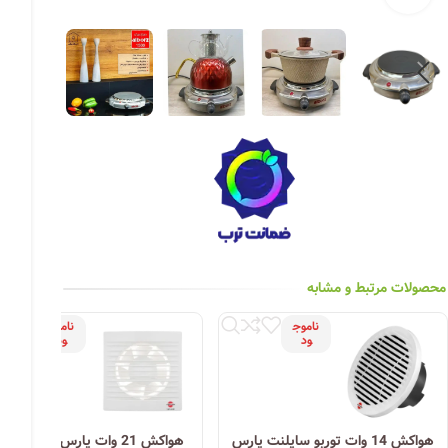
چراغ خیابانی
چراغ محوطه
چراغ سقفی (هالوژن)
چراغ تونلی-آسانسوری
چراغ جت لایت
چراغ چشمی (پارکتی)
محصولات مرتبط و مشابه
ناموج
ناموج
ود
ود
هواکش 14 وات توربو سایلنت پارس
هواکش 21 وات پارس شهاب مد