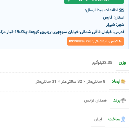
🗺️ اطلاعات مبدا ارسال:
استان:
فارس
شهر:
شیراز
آدرس:
خیابان قاآنی شمالی-خیابان منوچهری-روبروی کوچه4-پلاک19-انبار مرکزی پارسانور
📞 تماس با پشتیبانی: 09190836720
وزن
2.35کیلوگرم
ابعاد
8 سانتی‌متر × 32 سانتی‌متر × 31 سانتی‌متر
-16%
-3%
برند
همدان ترانس
ناموج
ود
ساخت
ایران
ل
فن هیتر پارس خزر مدل FH2000P –