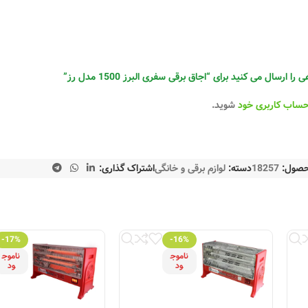
ارسال می کنید برای “اجاق برقی سفری البرز 1500 مدل رز”
حساب کاربری خود
شوید.
حصول:
18257
دسته:
لوازم برقی و خانگی
اشتراک گذاری:
-17%
-16%
ناموج
ناموج
ود
ود