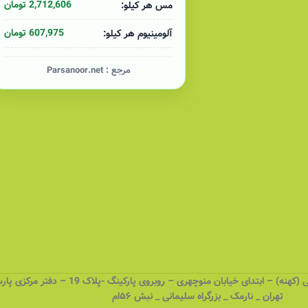
2,712,606 تومان
مس هر کیلو:
607,975 تومان
آلومینیوم هر کیلو:
مرجع :
Parsanoor.net
 – ابتدای خیابان منوچهری – روبروی پارکینگ -پلاک 19 – دفتر مرکزی پارسانور
تهران _ نارمک _ بزرگراه سلیمانی _ نبش ۵۶ام