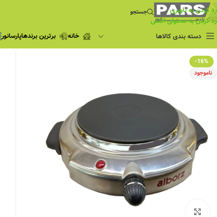
رد کردن به ناوبری
جستجو
رد کردن به محتوای اصلی
خانه
برترین برندها
پارسانور
دسته بندی کالاها
فروش ویژه
-16%
چراغ مطالعه
ناموجود
فروش ویژه
چراغ اضطراری و
شارژی
لامپ
ریسه شلنگی و لاین نوری
پروژکتور و نورافکن
چراغ
چراغ خطی
چراغ توکار
چراغ آویز
بزرگنمایی تصویر
چراغ استادیومی