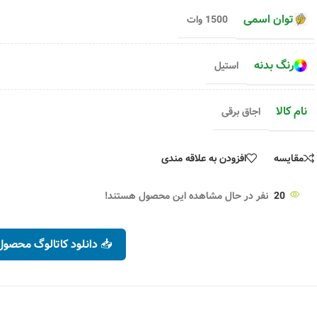
رنگ سفید
اصلی (12ماه گارانتی)
توان اسمی
1500 وات
کد محصول :
17047
کد محصول :
24839
۳,۵۰۰,۰۰۰
تومان
۷,۹۴۹,۰۰۰
۳,۶۰۰,۰۰۰
تومان
۹,۵۰۰,۰۰۰
تومان
اطلاعات بیشتر
افزودن به 
+
-
رنگ بدنه
استیل
نام کالا
اجاق برقی
مقایسه
افزودن به علاقه مندی
20
نفر در حال مشاهده این محصول هستند!
📥 دانلود کاتالوگ محصول