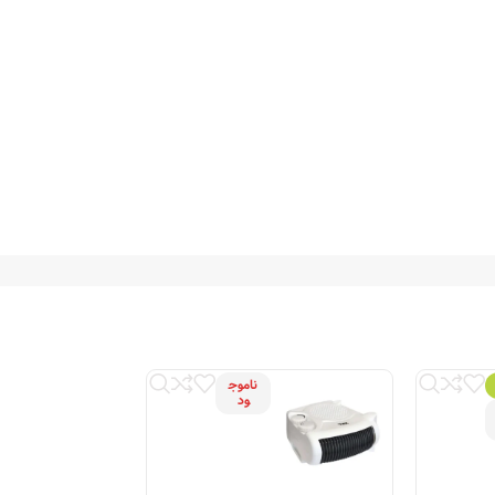
ناموج
ود